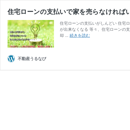
住宅ローンの支払いで家を売らなければ
住宅ローンの支払いがしんどい 住宅
が出来なくなる 等々、住宅ローンの
住
却 …
続きを読む
宅
ロ
ー
不動産うるなび
ン
の
支
払
い
で
家
を
売
ら
な
け