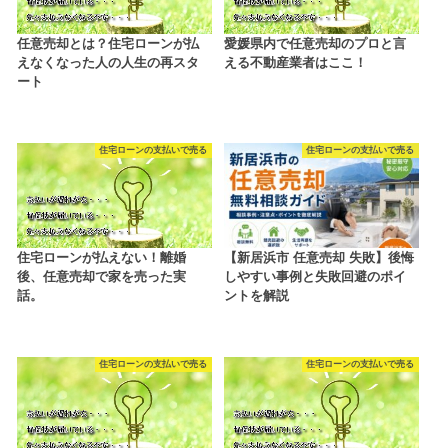
任意売却とは？住宅ローンが払
愛媛県内で任意売却のプロと言
えなくなった人の人生の再スタ
える不動産業者はここ！
ート
住宅ローンの支払いで売る
住宅ローンの支払いで売る
住宅ローンが払えない！離婚
【新居浜市 任意売却 失敗】後悔
後、任意売却で家を売った実
しやすい事例と失敗回避のポイ
話。
ントを解説
住宅ローンの支払いで売る
住宅ローンの支払いで売る