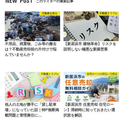
NEW POST
このライターの最新記事
不動産を売る
不動産トラブル
不用品、残置物、ごみ等の撤去
【新居浜市 建物革命】リスクを
は？不動産売却前の片付けで悩
説明しない極悪な新築営業
んでいませんか？
不動産トラブル
住宅ローンの支払いで売る
他人の土地が勝手に「貸し駐車
【新居浜市 任意売却 住宅ロー
場」になっていた話｜特P無断掲
ン】滞納時に知っておきたい選
載問題と管理責任に…
択肢を解説