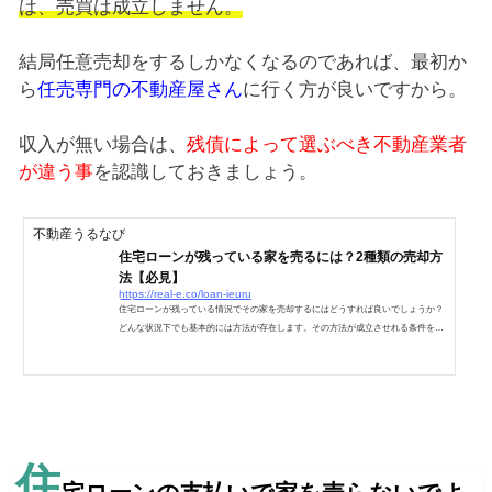
は、売買は成立しません。
結局任意売却をするしかなくなるのであれば、最初か
ら
任売専門の不動産屋さん
に行く方が良いですから。
収入が無い場合は、
残債によって選ぶべき不動産業者
が違う事
を認識しておきましょう。
不動産うるなび
住宅ローンが残っている家を売るには？2種類の売却方
法【必見】
https://real-e.co/loan-ieuru
住宅ローンが残っている情況でその家を売却するにはどうすれば良いでしょうか？
どんな状況下でも基本的には方法が存在します。その方法が成立させれる条件をク
リアできるかどうかが問題なのですが、基本的な売り方と条件を解説します。住宅
ローンが残っている情況での売却方法は以下の2種類のいずれかになります。通常
の売却・・・１．アンダーローンの場合２．オーバーローンの場合任意売却・・・
代位弁済後の売却住宅ローンの残っている家の通常の売り方住宅ローンの支払いに
何の問題も無く、普通に家を売りたい場合に該当します。ま...
住