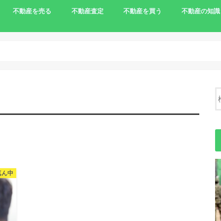
不動産を売る
不動産査定
不動産を買う
不動産の知識
家を売りたい
相続で売る
離婚で家を売る
住宅ローンの支払いで売る
土地を売りたい
農地の売却
負動産
一括査定サイト
農地を買う
不動産売却の
真ん中