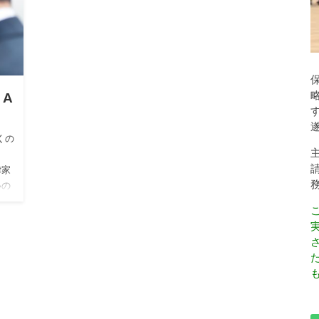
A
くの
律家
いの
も