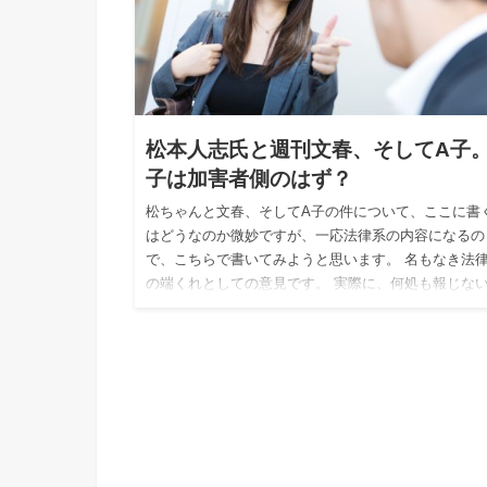
松本人志氏と週刊文春、そしてA子。
子は加害者側のはず？
松ちゃんと文春、そしてA子の件について、ここに書
はどうなのか微妙ですが、一応法律系の内容になるの
で、こちらで書いてみようと思います。 名もなき法
の端くれとしての意見です。 実際に、何処も報じな
で不思議でしょう…