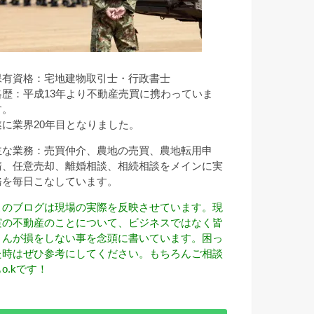
保有資格：宅地建物取引士・行政書士
略歴：平成13年より不動産売買に携わっていま
す。
遂に業界20年目となりました。
主な業務：売買仲介、農地の売買、農地転用申
請、任意売却、離婚相談、相続相談をメインに実
務を毎日こなしています。
このブログは現場の実際を反映させています。現
実の不動産のことについて、ビジネスではなく皆
さんが損をしない事を念頭に書いています。困っ
た時はぜひ参考にしてください。もちろんご相談
o.kです！