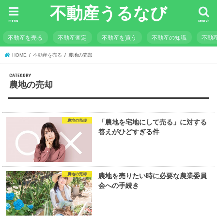
不動産うるなび
menu
search
不動産を売る
不動産査定
不動産を買う
不動産の知識
不動
HOME
不動産を売る
農地の売却
農地の売却
農地の売却
「農地を宅地にして売る」に対する
答えがひどすぎる件
農地の売却
農地を売りたい時に必要な農業委員
会への手続き