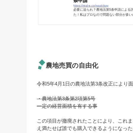
条申請
https://real-e.co/nouti-buy
必要に迫られ？農地法第5条申請による
た！私はプロなので問題ない部分が多い
きる方法と比較しながら、農地を買う行
を買う体験しました。その方法は？地積：
き区域農地の種類：第3種農地該当法：
文化財保護法農地法：農地法5条許可申
た。農地購入までの経緯は・・・もう農
出来れば分割せずに一括で購入して欲...
農地売買の自由化
令和5年4月1日の農地法第3条改正により
・農地法第3条第2項第5号
一定の経営面積を有する事
この項目が撤廃されたことにより、これま
え満たせば誰でも購入できるようになった