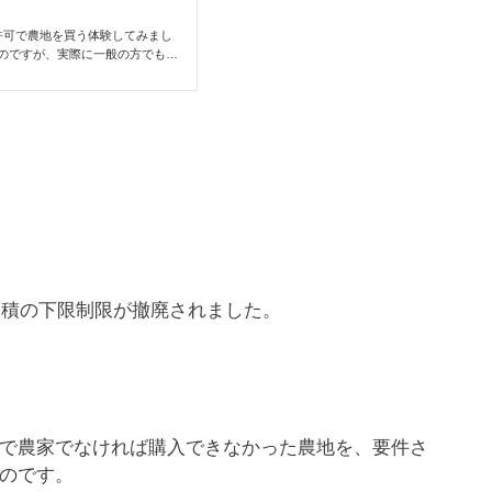
許可で農地を買う体験してみまし
のですが、実際に一般の方でもで
為について説明してみます。農地
880㎡地目：田都市計画：非線引
農地法・都市計画法・建築基準法・
請この様な条件の農地を買いまし
地の管理が出来なくなって・・・
面積の下限制限が撤廃されました。
で農家でなければ購入できなかった農地を、要件さ
のです。