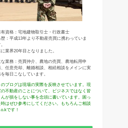
保有資格：宅地建物取引士・行政書士
略歴：平成13年より不動産売買に携わっていま
す。
遂に業界20年目となりました。
主な業務：売買仲介、農地の売買、農地転用申
請、任意売却、離婚相談、相続相談をメインに実
務を毎日こなしています。
このブログは現場の実際を反映させています。現
実の不動産のことについて、ビジネスではなく皆
さんが損をしない事を念頭に書いています。困っ
た時はぜひ参考にしてください。もちろんご相談
o.kです！