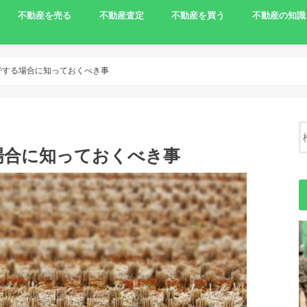
不動産を売る
不動産査定
不動産を買う
不動産の知識
家を売りたい
相続で売る
離婚で家を売る
住宅ローンの支払いで売る
土地を売りたい
農地の売却
負動産
一括査定サイト
農地を買う
不動産売却の
でする場合に知っておくべき事
場合に知っておくべき事