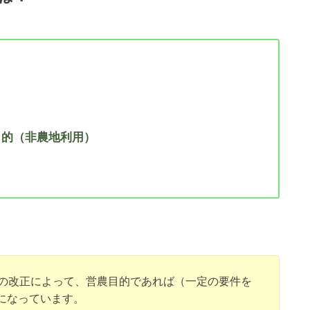
）
目的（非農地利用）
の改正によって、営農目的であれば（一定の要件を
になっています。