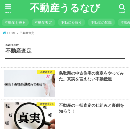
不動産うるなび
menu
search
不動産を売る
不動産査定
不動産を買う
不動産の知識
不動
HOME
不動産査定
不動産査定
不動産査定
鳥取県の中古住宅の査定をやってみ
た。真実を言えない不動産屋
一括査定サイト
不動産の一括査定の仕組みと裏側を
知ろう！