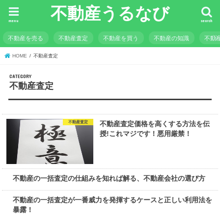
不動産うるなび
menu
search
不動産を売る
不動産査定
不動産を買う
不動産の知識
不動
HOME
不動産査定
不動産査定
不動産査定
不動産査定価格を高くする方法を伝
授!これマジです！悪用厳禁！
一括査定サイト
不動産の一括査定の仕組みを知れば解る、不動産会社の選び方
一括査定サイト
不動産の一括査定が一番威力を発揮するケースと正しい利用法を
暴露！