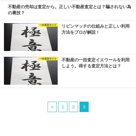
不動産査定
不動産の売却は査定から。正しい不動産査定とは？騙されない為
の裏技？
一括査定サイト
リビンマッチの仕組みと正しい利用
方法をプロが解説！
一括査定サイト
不動産の一括査定イエウールを利用
しよう。得する査定方法とは？
<
1
2
3