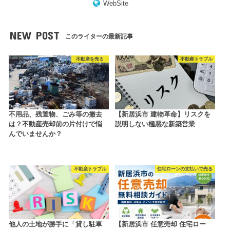
WebSite
NEW POST
このライターの最新記事
不動産を売る
不動産トラブル
不用品、残置物、ごみ等の撤去
【新居浜市 建物革命】リスクを
は？不動産売却前の片付けで悩
説明しない極悪な新築営業
んでいませんか？
不動産トラブル
住宅ローンの支払いで売る
他人の土地が勝手に「貸し駐車
【新居浜市 任意売却 住宅ロー