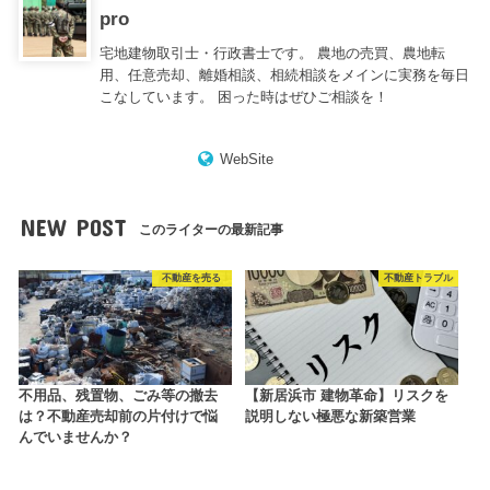
pro
宅地建物取引士・行政書士です。 農地の売買、農地転
用、任意売却、離婚相談、相続相談をメインに実務を毎日
こなしています。 困った時はぜひご相談を！
WebSite
NEW POST
このライターの最新記事
不動産を売る
不動産トラブル
不用品、残置物、ごみ等の撤去
【新居浜市 建物革命】リスクを
は？不動産売却前の片付けで悩
説明しない極悪な新築営業
んでいませんか？