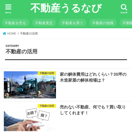
不動産うるなび
menu
search
不動産を売る
不動産査定
不動産を買う
不動産の知識
不動
HOME
不動産の活用
不動産の活用
不動産の活用
家の解体費用はどれくらい？30坪の
木造家屋の解体相場は？
不動産の活用
売れない不動産、何でも？買い取り
してくれます！