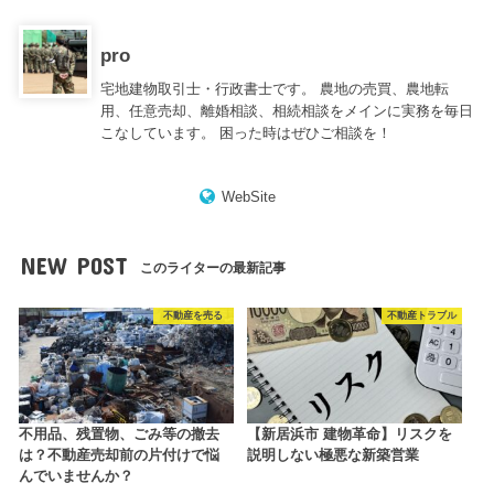
pro
宅地建物取引士・行政書士です。 農地の売買、農地転
用、任意売却、離婚相談、相続相談をメインに実務を毎日
こなしています。 困った時はぜひご相談を！
WebSite
NEW POST
このライターの最新記事
不動産を売る
不動産トラブル
不用品、残置物、ごみ等の撤去
【新居浜市 建物革命】リスクを
は？不動産売却前の片付けで悩
説明しない極悪な新築営業
んでいませんか？