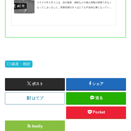
２０２５年４月１には、自己破産・相続などの個人情報が検索できなく
なってしまいました。実務現場の方々はとても不自由な事になっている
はずです。あの原本を全て読み、画像ベースでしか保管できな
い・・・。後日にも非常に不便が起こりますね。あれは何月何日
の・・・？PDFで保存しても検索できなければかなり不便です。お国
も、困った法改正をしてくれたものです。実際に私自身も毎日悪戦苦闘
してしまいましたが、相当非効率な時間を過ごしてしまっています。業
務効率UPを図りたい、DATAをそれらしく保管したい・・・と言う方々
の為...
破産・相続
ポスト
シェア
送る
はてブ
Pocket
feedly