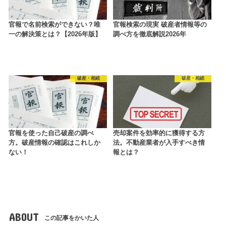
官報で名前検索ができない？唯
官報検索の現実 破産者情報等の
一の解決策とは？【2026年版】
調べ方を徹底解説2026年
破産・相続
破産・相続
官報を使った自己破産の調べ
売却案件を効率的に獲得する方
方。破産情報の確認はこれしか
法。不動産業者が入手すべき情
ない！
報とは？
ABOUT
この記事をかいた人