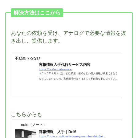
解決方法はここから
あなたの依頼を受け、アナログで必要な情報を抜
き出し、提供します。
不動産うるなび
官報情報入手代行サービス内容
https://real-e.co/service
２０２５年４月１には、自己破産・相続などの個人情報が検索できなく
なってしまいました。実務現場の方々はとても不自由な事になっている
はずです。あの原本を全て読み、画像ベースでしか保管できな
い・・・。後日にも非常に不便が起こりますね。あれは何月何日
の・・・？PDFで保存しても検索できなければかなり不便です。お国
も、困った法改正をしてくれたものです。実際に私自身も毎日悪戦苦闘
してしまいましたが、相当非効率な時間を過ごしてしまっています。業
務効率UPを図りたい、DATAをそれらしく保管したい・・・と言う方々
こちらからも
の為...
note（ノート）
官報情報 入手｜Dr.M
https://note.com/lovelymoney/membership/join