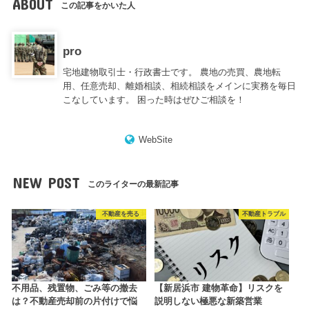
ABOUT
この記事をかいた人
pro
宅地建物取引士・行政書士です。 農地の売買、農地転
用、任意売却、離婚相談、相続相談をメインに実務を毎日
こなしています。 困った時はぜひご相談を！
WebSite
NEW POST
このライターの最新記事
不動産を売る
不動産トラブル
不用品、残置物、ごみ等の撤去
【新居浜市 建物革命】リスクを
は？不動産売却前の片付けで悩
説明しない極悪な新築営業