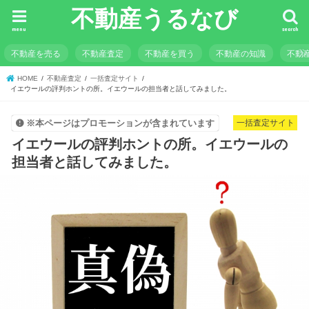
不動産うるなび
menu
search
不動産を売る
不動産査定
不動産を買う
不動産の知識
不動
HOME
不動産査定
一括査定サイト
イエウールの評判ホントの所。イエウールの担当者と話してみました。
一括査定サイト
※本ページはプロモーションが含まれています
イエウールの評判ホントの所。イエウールの
担当者と話してみました。