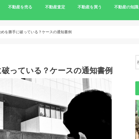
不動産を売る
不動産査定
不動産を買う
不動産の知識
家を売りたい
相続で売る
離婚で家を売る
住宅ローンの支払いで売る
土地を売りたい
農地の売却
負動産
一括査定サイト
農地を買う
不動産売却の
決めを勝手に破っている？ケースの通知書例
に破っている？ケースの通知書例