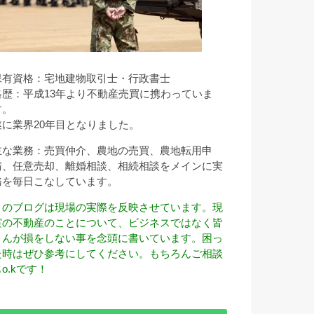
保有資格：宅地建物取引士・行政書士
略歴：平成13年より不動産売買に携わっていま
す。
遂に業界20年目となりました。
主な業務：売買仲介、農地の売買、農地転用申
請、任意売却、離婚相談、相続相談をメインに実
務を毎日こなしています。
このブログは現場の実際を反映させています。現
実の不動産のことについて、ビジネスではなく皆
さんが損をしない事を念頭に書いています。困っ
た時はぜひ参考にしてください。もちろんご相談
o.kです！