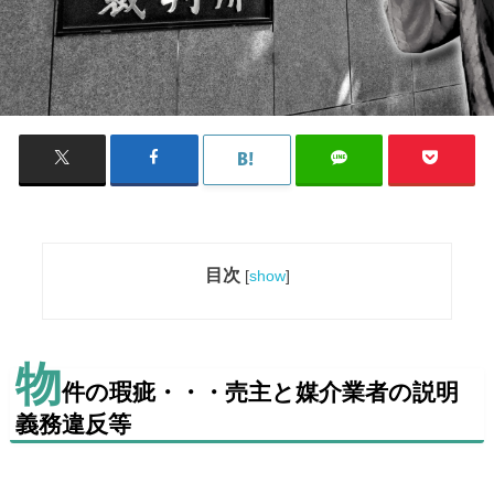
目次
[
show
]
物
件の瑕疵・・・売主と媒介業者の説明
義務違反等