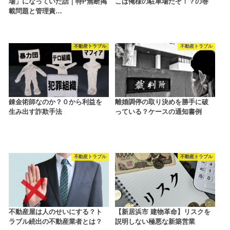
場」になっていた話｜特P無断掲
こは俺様の駐車場だぞ！？の巻
載問題と管理責…
不動産トラブル
不動産トラブル
錬金術師なのか？０から利益を
離婚調停の取り決めを勝手に破
生み出す詐欺手法
っている？ケースの通知書例
不動産トラブル
不動産トラブル
不動産屋は人のせいにする？ト
【新居浜市 建物革命】リスクを
ラブル続出の不動産業者とは？
説明しない極悪な新築営業