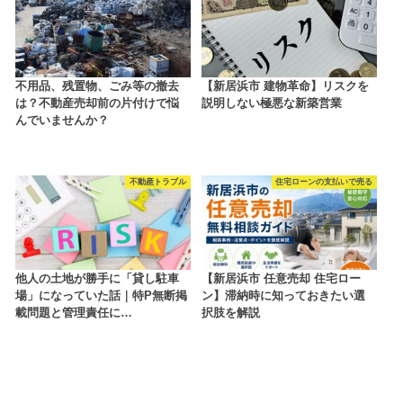
不用品、残置物、ごみ等の撤去
【新居浜市 建物革命】リスクを
は？不動産売却前の片付けで悩
説明しない極悪な新築営業
んでいませんか？
不動産トラブル
住宅ローンの支払いで売る
他人の土地が勝手に「貸し駐車
【新居浜市 任意売却 住宅ロー
場」になっていた話｜特P無断掲
ン】滞納時に知っておきたい選
載問題と管理責任に…
択肢を解説