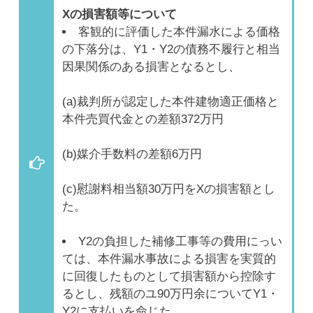
Xの損害額等について
客観的に評価した本件漏水による価格
の下落分は、Y1・Y2の債務不履行と相当
因果関係のある損害となるとし、
(a)裁判所が認定した本件建物適正価格と
本件売買代金との差額372万円
(b)媒介手数料の差額6万円
(c)慰謝料相当額30万円をXの損害額とし
た。
Y2の負担した補修工事等の費用にっい
ては、本件漏水事故による損害を実質的
に回復したものとして損害額から控除す
るとし、残額のユ90万円余についてY1・
Y2に支払いを命じた。