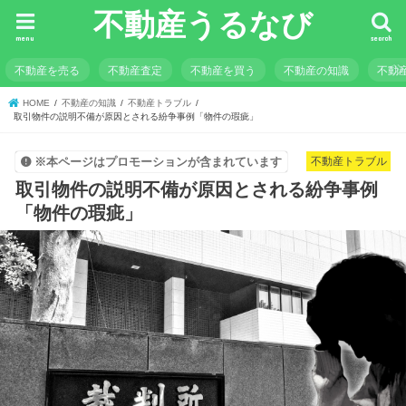
不動産うるなび
menu
search
不動産を売る
不動産査定
不動産を買う
不動産の知識
不動
HOME
不動産の知識
不動産トラブル
取引物件の説明不備が原因とされる紛争事例「物件の瑕疵」
不動産トラブル
※本ページはプロモーションが含まれています
取引物件の説明不備が原因とされる紛争事例
「物件の瑕疵」