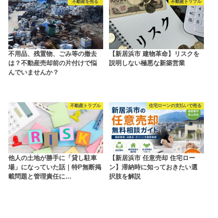
不動産を売る
不動産トラブル
不用品、残置物、ごみ等の撤去
【新居浜市 建物革命】リスクを
は？不動産売却前の片付けで悩
説明しない極悪な新築営業
んでいませんか？
不動産トラブル
住宅ローンの支払いで売る
他人の土地が勝手に「貸し駐車
【新居浜市 任意売却 住宅ロー
場」になっていた話｜特P無断掲
ン】滞納時に知っておきたい選
載問題と管理責任に…
択肢を解説