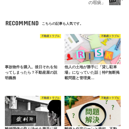
の瑕疵」
RECOMMEND
こちらの記事も人気です。
不動産トラブル
不動産トラブル
事故物件を購入。後日それを知
他人の土地が勝手に「貸し駐車
ってしまったら？不動産屋の説
場」になっていた話｜特P無断掲
明義務
載問題と管理責…
不動産トラブル
不動産トラブル
離婚調停の取り決めを勝手に破
離婚と住宅ローンと売却。不動