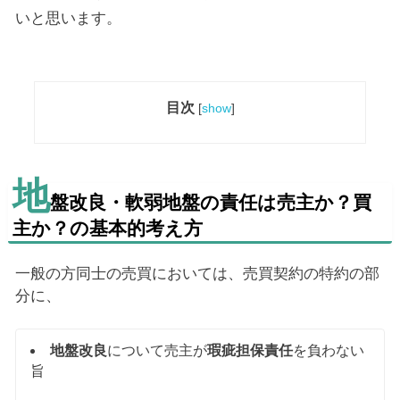
いと思います。
目次
[
show
]
地
盤改良・軟弱地盤の責任は売主か？買
主か？の基本的考え方
一般の方同士の売買においては、売買契約の特約の部
分に、
地盤改良
について売主が
瑕疵担保責任
を負わない
旨