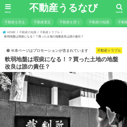
不動産うるなび
menu
search
不動産を売る
不動産査定
不動産を買う
不動産の知識
不動
HOME
不動産の知識
不動産トラブル
軟弱地盤は瑕疵になる！？買った土地の地盤改良は誰の責任？
不動産トラブル
※本ページはプロモーションが含まれています
軟弱地盤は瑕疵になる！？買った土地の地盤
改良は誰の責任？