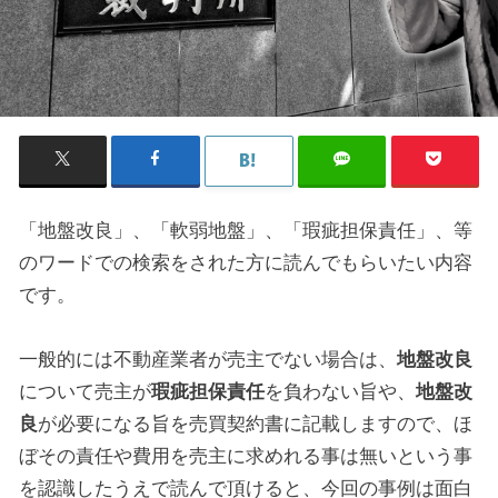
「地盤改良」、「軟弱地盤」、「瑕疵担保責任」、等
のワードでの検索をされた方に読んでもらいたい内容
です。
一般的には不動産業者が売主でない場合は、
地盤改良
について売主が
瑕疵担保責任
を負わない旨や、
地盤改
良
が必要になる旨を売買契約書に記載しますので、ほ
ぼその責任や費用を売主に求めれる事は無いという事
を認識したうえで読んで頂けると、今回の事例は面白