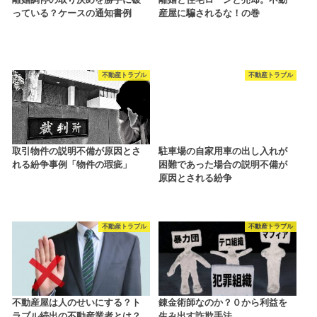
っている？ケースの通知書例
産屋に騙されるな！の巻
不動産トラブル
不動産トラブル
取引物件の説明不備が原因とさ
駐車場の自家用車の出し入れが
れる紛争事例「物件の瑕疵」
困難であった場合の説明不備が
原因とされる紛争
不動産トラブル
不動産トラブル
不動産屋は人のせいにする？ト
錬金術師なのか？０から利益を
ラブル続出の不動産業者とは？
生み出す詐欺手法