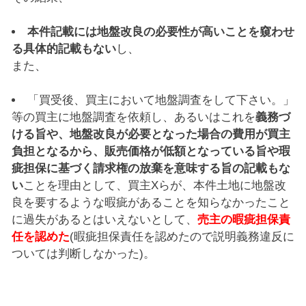
本件記載には地盤改良の必要性が高いことを窺わせ
る具体的記載もない
し、
また、
「買受後、買主において地盤調査をして下さい。」
等の買主に地盤調査を依頼し、あるいはこれを
義務づ
ける旨や、地盤改良が必要となった場合の費用が買主
負担となるから、販売価格が低額となっている旨や瑕
疵担保に基づく請求権の放棄を意味する旨の記載もな
い
ことを理由として、買主Xらが、本件土地に地盤改
良を要するような暇疵があることを知らなかったこと
に過失があるとはいえないとして、
売主の暇疵担保責
任を認めた
(暇疵担保責任を認めたので説明義務違反に
ついては判断しなかった)。