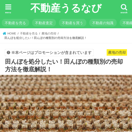
不動産うるなび
menu
search
不動産を売る
不動産査定
不動産を買う
不動産の知識
不動
HOME
不動産を売る
農地の売却
田んぼを処分したい！田んぼの種類別の売却方法を徹底解説！
農地の売却
※本ページはプロモーションが含まれています
田んぼを処分したい！田んぼの種類別の売却
方法を徹底解説！