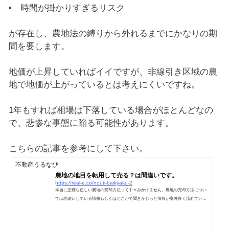
時間が掛かりすぎるリスク
が存在し、農地法の縛りから外れるまでにかなりの期
間を要します。
地価が上昇していればイイですが、非線引き区域の農
地で地価が上がっているとは考えにくいですね。
1年もすれば相場は下落している場合がほとんどなの
で、悲惨な事態に陥る可能性があります。
こちらの記事を参考にして下さい。
不動産うるなび
農地の地目を転用して売る？は間違いです。
https://real-e.co/nouti-baikyaku-2
本当に正確な正しい農地の売却方法って中々みかけません。農地の売却方法につい
ては勘違いしている情報もしくはどこかで聞きかじった情報が案外多く流れている
のです。代表的なのが「農地は地目を転用して売る」この言葉です。この表現に非
常に違和感を覚えます。完全に間違っている訳では無いけど、明らかに違和感があ
る・・・。知ったかさんの文章なのか、勘違いなのか・・・。不動産の売買と農地