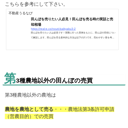
こちらを参考にして下さい。
不動産うるなび
田んぼを売りたい人必見！田んぼを売る時の実話と売
却相場
https://real-e.co/nouti-baikyaku3-2
田んぼを売りたい人は必見です！実際に行った実例をもとに、田んぼの売却につい
て解説します。田んぼを売る基本的な方法は以下の2つです。売れやすい形を考え
る整形地に加工していく田んぼを売りたい人は全国に溢れていると思います。耕作
できない、相続しても不要・・・等、理由は様々ですが、ここでは実際にあった事
例を元に、田んぼを売る方法を見ていきましょう。他の記事で書きましたが、「田
んぼには相場はありません」ので、田んぼを売りたい方は、基本的考え方について
覚えておくと価格を把握する為にも、実際に売る為にも役に...
第
3種農地以外の田んぼの売買
第3種農地以外の農地は
農地を農地として売る
・・・農地法第3条許可申請
（営農目的）での売買