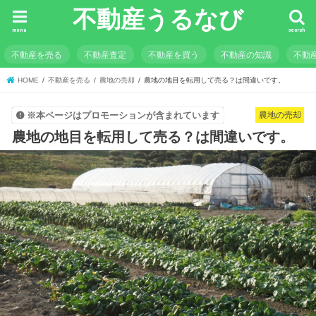
不動産うるなび
menu
search
不動産を売る
不動産査定
不動産を買う
不動産の知識
不動
HOME
不動産を売る
農地の売却
農地の地目を転用して売る？は間違いです。
農地の売却
※本ページはプロモーションが含まれています
農地の地目を転用して売る？は間違いです。