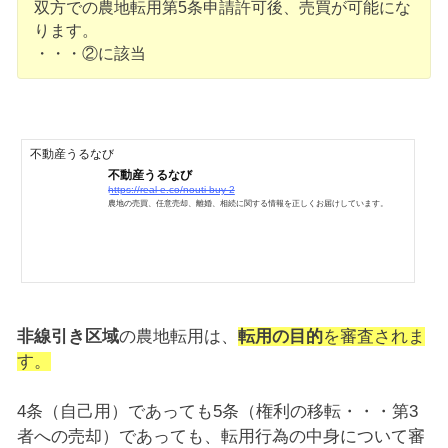
双方での農地転用第5条申請許可後、売買が可能にな
ります。
・・・②に該当
不動産うるなび
不動産うるなび
https://real-e.co/nouti-buy-2
農地の売買、任意売却、離婚、相続に関する情報を正しくお届けしています。
非線引き区域
の農地転用は、
転用の目的
を審査されま
す。
4条（自己用）であっても5条（権利の移転・・・第3
者への売却）であっても、転用行為の中身について審