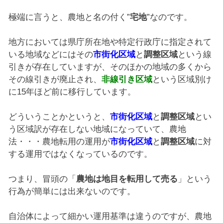
極端に言うと、農地と名の付く”
宅地
”なのです。
地方においては県庁所在地や特定行政庁に指定されて
いる地域などにはその
市街化区域
と
調整区域
という線
引きが存在していますが、そのほかの地域の多くから
その線引きが廃止され、
非線引き区域
という区域別け
に15年ほど前に移行しています。
どういうことかというと、
市街化区域
と
調整区域
とい
う区域訳が存在しない地域になっていて、農地
法・・・農地転用の運用が
市街化区域
と
調整区域
に対
する運用ではなくなっているのです。
つまり、冒頭の「
農地は地目を転用して売る
」という
行為が簡単には出来ないのです。
自治体によって細かい運用基準は違うのですが、農地