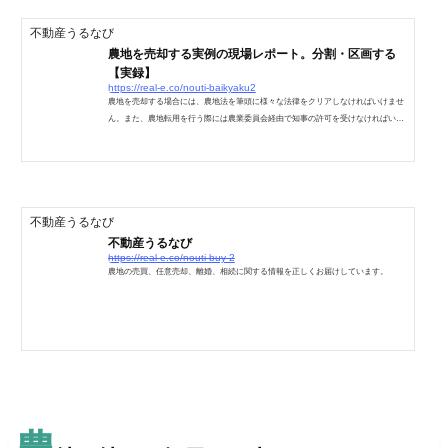
地の置かれていた状況を簡単に挙げます。非線引き区域の田...
不動産うるなび
農地を売却する実例の現場レポート。分割・区画する
【実録】
https://real-e.co/nouti-baikyaku2
農地を売却する場合には、農地法を筆頭に様々な法律をクリアしなければいけませ
ん。また、農地転用を行う際には農業委員会経由で知事の許可を受けなければいけ
ません。今回は住宅地にしか向いていない為に、田を区画して売却する事について
の事例を紹介します。基本的には複数回に分けての売買になるのですが、個人がで
きる範囲の売買と、不動産業者が買い取って分譲する場合についてお伝えします。
地域によっては運用上無理であって、あてはまらないかもしれませんが、参考には
なるでしょう。農地を分割・区画して売買するまずこの農...
不動産うるなび
不動産うるなび
https://real-e.co/nouti-buy-2
農地の売買、任意売却、離婚、相続に関する情報を正しくお届けしています。