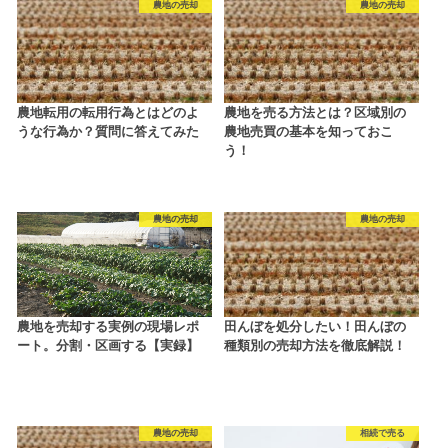
農地の売却
農地の売却
農地転用の転用行為とはどのよ
農地を売る方法とは？区域別の
うな行為か？質問に答えてみた
農地売買の基本を知っておこ
う！
農地の売却
農地の売却
農地を売却する実例の現場レポ
田んぼを処分したい！田んぼの
ート。分割・区画する【実録】
種類別の売却方法を徹底解説！
農地の売却
相続で売る