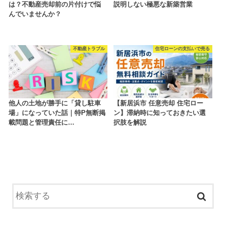
は？不動産売却前の片付けで悩
説明しない極悪な新築営業
んでいませんか？
不動産トラブル
住宅ローンの支払いで売る
他人の土地が勝手に「貸し駐車
【新居浜市 任意売却 住宅ロー
場」になっていた話｜特P無断掲
ン】滞納時に知っておきたい選
載問題と管理責任に…
択肢を解説