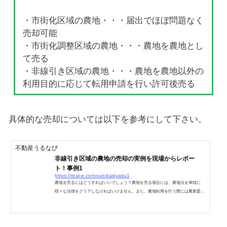
・市街化区域の農地・・・届出でほぼ問題なく
売却可能
・市街化調整区域の農地・・・農地を農地とし
て売る
・非線引き区域の農地・・・農地を農地以外の
利用目的に応じて転用申請を行い許可後売る
具体的な売却については以下を参考にして下さい。
不動産うるなび
非線引き区域の農地の売却の実例を現場からレポー
ト！事例1
https://real-e.co/nouti-baikyaku1
農地を売るにはどうすればいいでしょう？農地を売る場合には、農地法を筆頭に
様々な法律をクリアしなければいけません。また、農地転用を行う際には農業委員
会経由で知事の許可を受けなければいけません。地域によって少しずつその運用方
法や基準が変わったりしますが、私が実際に行っている農地の売買の実例を数回に
分けてレポートしていきますので、あなたの置かれている状況に似ている物を参考
にしてください。非線引き区域の農地を売りました農地を売りました。まずこの農