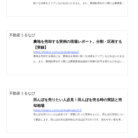
様々な法律をクリアしなければいけません。また、農地転用を行う際には農業委員
会経由で知事の許可を受けなければいけません。地域によって少しずつその運用方
法や基準が変わったりしますが、私が実際に行っている農地の売買の実例を数回に
分けてレポートしていきますので、あなたの置かれている状況に似ている物を参考
にしてください。非線引き区域の農地を売りました農地を売りました。まずこの農
地の置かれていた状況を簡単に挙げます。非線引き区域の田...
不動産うるなび
農地を売却する実例の現場レポート。分割・区画する
【実録】
https://real-e.co/nouti-baikyaku2
農地を売却する場合には、農地法を筆頭に様々な法律をクリアしなければいけませ
ん。また、農地転用を行う際には農業委員会経由で知事の許可を受けなければいけ
ません。今回は住宅地にしか向いていない為に、田を区画して売却する事について
の事例を紹介します。基本的には複数回に分けての売買になるのですが、個人がで
きる範囲の売買と、不動産業者が買い取って分譲する場合についてお伝えします。
地域によっては運用上無理であって、あてはまらないかもしれませんが、参考には
なるでしょう。農地を分割・区画して売買するまずこの農...
不動産うるなび
田んぼを売りたい人必見！田んぼを売る時の実話と売
却相場
https://real-e.co/nouti-baikyaku3-2
田んぼを売りたい人は必見です！実際に行った実例をもとに、田んぼの売却につい
て解説します。田んぼを売る基本的な方法は以下の2つです。売れやすい形を考え
る整形地に加工していく田んぼを売りたい人は全国に溢れていると思います。耕作
できない、相続しても不要・・・等、理由は様々ですが、ここでは実際にあった事
例を元に、田んぼを売る方法を見ていきましょう。他の記事で書きましたが、「田