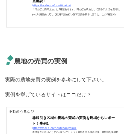
底解説！
https://real-e.co/nouti-baibai
「田んぼの売却方法」は2種類あります。田んぼを農地として売る田んぼを農地以
外の利用目的に応じて転用申請を行い許可後売る簡単に言うと、この2種類です。
どちらに該当するかで、売却の成約率が全く変わってきます。当然前者は需要が少
ない為売却が難しく、後者が需要に応じて売却できるので売却しやすいのです。田
んぼの売却は、まずはどちらの方法を取らなければいけない農地なのかを判断する
事から始まります。区域別に田んぼの種類と農地転用の方法について理解して頂い
て、どちらかを判断してみましょう。田んぼを売却する為の...
農地の売買の実例
実際の農地売買の実例を参考にして下さい。
実例を挙げているサイトはココだけ？
不動産うるなび
非線引き区域の農地の売却の実例を現場からレポー
ト！事例1
https://real-e.co/nouti-baikyaku1
農地を売るにはどうすればいいでしょう？農地を売る場合には、農地法を筆頭に