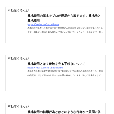
不動産うるなび
農地転用の基本をプロが現場から教えます。農地法と
農地転用
https://real-e.co/nouti-base
農地転用の基本って案外大手の不動産屋さんの方が全く知らない場合があったりし
ます。都会では農地を触る事なんてほとんど無いでしょうから。当然ですが、農地
に関わる際には農地法と農地転用が必ず関わってきます。そこに知ったかぶりの不
動産屋さんが入ってくると、ややこしくなりますし、トラブルの元になったりしま
す。先日とある中古住宅の取引において、一部の内が含まれている物件の取引を、
誰でも知っている不動産業者の最大手の会社さんと取引する事があったのですが、
農地法と農地転用の基本についてすら全く理解が無く、出...
不動産うるなび
農地転用とは？農地を売る手続きについて
https://real-e.co/nouti-tetuduki
農地を売る際に必要な農地転用とは？日本においては農地の保護の観点から、農地
の売買等に対して農地法と言う大きな壁が存在しています。私は行政書士として、
事業用、個人住宅等、農地の売買と農地転用の実務を現場でこなしています。時と
共に変わる、担当者の判断で変わる、農地法の運用の手続きについてお伝えしま
す。農地を売る時に必要な手続きは？農地の売買では、農地として売るか農地以外
で売るかによって必要な要件は異なりますが、基本的な手続きは同じです。農地を
売る際は、農業委員会から農地転用許可（市街化区域では届...
不動産うるなび
農地転用の転用行為とはどのような行為か？質問に答