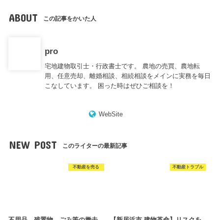
ABOUT
この記事をかいた人
pro
宅地建物取引士・行政書士です。 農地の売買、農地転
用、任意売却、離婚相談、相続相談をメインに実務を毎日
こなしています。 困った時はぜひご相談を！
WebSite
NEW POST
このライターの最新記事
不動産を売る
不動産トラブル
不用品、残置物、ごみ等の撤去
【新居浜市 建物革命】リスクを