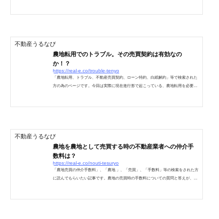
かはお互いで取り決めるものです。某Q&Aでは間違った回答が見受けられます。情
報が古いせいなのかもしれませんが、決してどちらか一方が支払わなければいけな
いと言う性質のものではありません。地域性やお互いの状況を考慮するケースもあ
りますが、農地転用の申請はお互いでするものですので、売主負担・買主負担、そ
して折半というのはお互いで取り決める事なのです。ま...
不動産うるなび
農地転用でのトラブル。その売買契約は有効なの
か！？
https://real-e.co/trouble-tenyo
「農地転用、トラブル、不動産売買契約、ローン特約、白紙解約」等で検索された
方の為のページです。今回は実際に現在進行形で起こっている、農地転用を必要と
する、住宅ローン特約つきでの不動産売買契約についてのトラブル事例です。いわ
ゆる停止条件が付いている情況での売買契約なのですが、世の中には無茶を言う不
動産業者も存在するので、農地転用におけるトラブルに巻き込まれない為にも、ぜ
ひ参考にして下さい。農地転用申請を含む不動産の売買契約のトラブル実話これは
私が生息する地域で起こっている、真面目なお話です。し...
不動産うるなび
農地を農地として売買する時の不動産業者への仲介手
数料は？
https://real-e.co/nouti-tesuryo
「農地売買の仲介手数料」、「農地 」、「売買」、「手数料」等の検索をされた方
に読んでもらいたい記事です。農地の売買時の手数料についての質問と答えが、ネ
ット上には色々転がっています。一般的に業者が農地の仲介にはいることはめずら
しい各都道府県に設置されている公益法人「農業公社」に一任することが一般的農
地の売買は、宅地建物取引業法の規定外の行為になるため、報酬の制限がありませ
ん。売買金額が400万円以下の物件については、仲介業者は売主から調査費として1