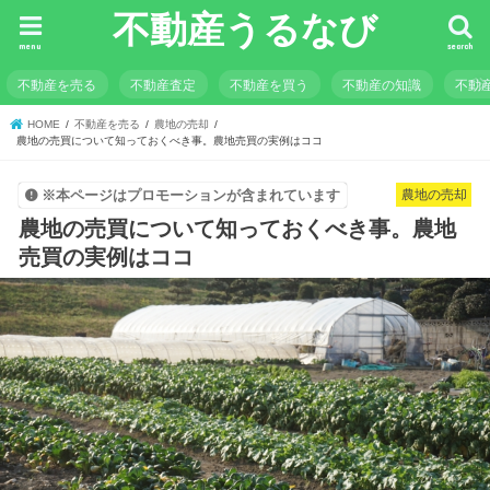
不動産うるなび
menu
search
不動産を売る
不動産査定
不動産を買う
不動産の知識
不動
HOME
不動産を売る
農地の売却
農地の売買について知っておくべき事。農地売買の実例はココ
農地の売却
※本ページはプロモーションが含まれています
農地の売買について知っておくべき事。農地
売買の実例はココ