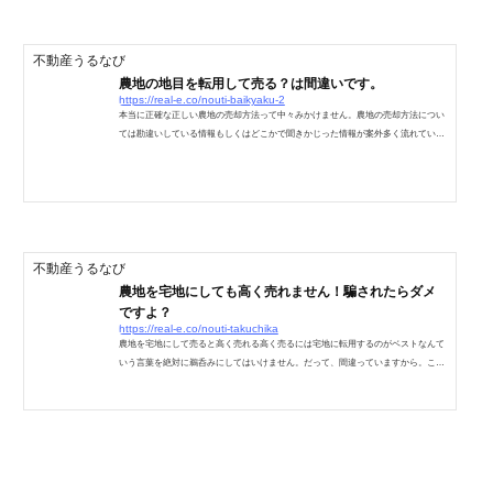
DATAの値や平均値というだけで、参考値の参考といった程度なのです。決してあ
なたの農地に該当する訳ではありません。正しい答えは、農地には相場なんて物は
ありません！あるのは個別の価格だけです！皆さんは平均値を...
不動産うるなび
農地の地目を転用して売る？は間違いです。
https://real-e.co/nouti-baikyaku-2
本当に正確な正しい農地の売却方法って中々みかけません。農地の売却方法につい
ては勘違いしている情報もしくはどこかで聞きかじった情報が案外多く流れている
のです。代表的なのが「農地は地目を転用して売る」この言葉です。この表現に非
常に違和感を覚えます。完全に間違っている訳では無いけど、明らかに違和感があ
る・・・。知ったかさんの文章なのか、勘違いなのか・・・。不動産の売買と農地
転用を業務にしている私には、そのズレた意見が検索上位に表示され続けている事
で、Googleもマダマダだね！と感じてしまうのです。さて...
不動産うるなび
農地を宅地にしても高く売れません！騙されたらダメ
ですよ？
https://real-e.co/nouti-takuchika
農地を宅地にして売ると高く売れる高く売るには宅地に転用するのがベストなんて
いう言葉を絶対に鵜呑みにしてはいけません。だって、間違っていますから。これ
って農地の売買をしたことが無い人が書いた間違ったキャッチフレーズであるとい
う事は、プロの不動産業者や行政書士であればすぐにわかる事です。100のうち10
くらい正しいかもしれないが、90の場合で間違っているパターンの出来事で、10の
事を大きく大きく膨らませている表現なのです。正直、農地を売却したい人を欺く
表現だと感じてしまいます。また、「農地を宅地にして売る...