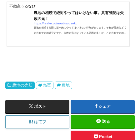
8万円（税別）まで受領できる3%＋6万円x消費税（400万円...
不動産うるなび
農地の相続で絶対やってはいけない事。共有登記は失
敗の元！
https://real-e.co/nouti-souzoku
農地を相続する際に基本的にやってはいけない行為があります。それが兄弟などで
の共有での相続登記です。失敗の元になっている原因の多くが、この共有での相続
登記をする事です。田舎の農地の相続が発生する方が、これからどんどん増えてい
きます。我々現場のプロから見て、農地の相続で絶対やってはいけない基本的な事
があるのですが、それを司法書士に依頼してそのまま実行してしまっている方を、
よく見かけてしまいます。法定相続分通りで農地の相続をする事は間違いではあり
ませんが、はっきり言って失敗の元です。その行為を行っ...
農地の売却
売買
農地
ポスト
シェア
送る
はてブ
Pocket