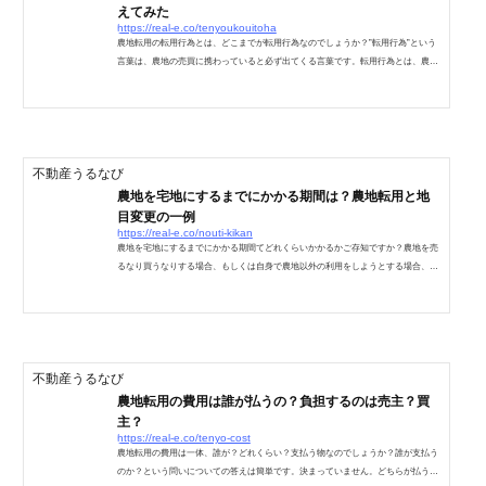
えてみた
https://real-e.co/tenyoukouitoha
農地転用の転用行為とは、どこまでが転用行為なのでしょうか？”転用行為”という
言葉は、農地の売買に携わっていると必ず出てくる言葉です。転用行為とは、農地
を農地以外の形状にする事という一言で説明できるのですが、転用行為という単語
で検索するとおかしなYahoo！知恵袋に出くわしてしまいました。これも違和感し
かない説明ばかりで、そもそもの前提を無視したQ&Aになってしまっています。せ
っかくなので、深く掘り下げて説明してみますね。転用行為とは？転用行為の定義
農地を農地以外の物にする行為を転用行為と言います。...
不動産うるなび
農地を宅地にするまでにかかる期間は？農地転用と地
目変更の一例
https://real-e.co/nouti-kikan
農地を宅地にするまでにかかる期間てどれくらいかかるかご存知ですか？農地を売
るなり買うなりする場合、もしくは自身で農地以外の利用をしようとする場合、現
実的には思っていたよりも期間が掛かる事の方が多いのです。「よし、ここに家を
建てよう！」と決めてからも、結構な時間を要するのです。ここでは、簡単に農地
を農地以外の物にする為に掛かる期間について見ていきますね。※ここでの農地転
用のスケジュールについては非線引き区域の第3種農地の農地転用をモデルとして
います。農地を宅地にし家を建てるまでの期間農地を宅地に...
不動産うるなび
農地転用の費用は誰が払うの？負担するのは売主？買
主？
https://real-e.co/tenyo-cost
農地転用の費用は一体、誰が？どれくらい？支払う物なのでしょうか？誰が支払う
のか？という問いについての答えは簡単です。決まっていません。どちらが払うの