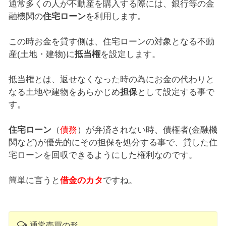
通常多くの人が不動産を購入する際には、銀行等の金
融機関の
住宅ローン
を利用します。
この時お金を貸す側は、住宅ローンの対象となる不動
産(土地・建物)に
抵当権
を設定します。
抵当権とは、返せなくなった時の為にお金の代わりと
なる土地や建物をあらかじめ
担保
として設定する事で
す。
住宅ローン
（
債務
）が弁済されない時、債権者(金融機
関など)が優先的にその担保を処分する事で、貸した住
宅ローンを回収できるようにした権利なのです。
簡単に言うと
借金のカタ
ですね。
通常売買の形