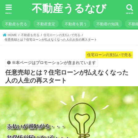
不動産うるなび
menu
search
不動産を売る
不動産査定
不動産を買う
不動産の知識
不動
HOME
不動産を売る
住宅ローンの支払いで売る
任意売却とは？住宅ローンが払えなくなった人の人生の再スタート
住宅ローンの支払いで売る
※本ページはプロモーションが含まれています
任意売却とは？住宅ローンが払えなくなった
人の人生の再スタート