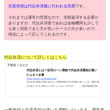
任意売却は代位弁済後に行われる売買
です。
それまでは通常の売買なので、全額返済する必要が
ありますが、代位弁済後であれば金融機関も少しで
も多く回収できた方が良いケースの方が多いので、
情況によって応じてくれるのです。
代位弁済について詳しくはこちら
不動産うるなび
代位弁済とは？住宅ローン滞納で代位弁済通知が届い
たらすべき事
https://real-e.co/daiibensai
代位弁済の意味を正確に知らない不動産業者の方が圧倒的に多いことは、実務に携
わる者からすると驚きとしか言いようがないのですが・・・。当然不動産屋が知ら
ないのに、一般の人が知るわけもなく、知らない一般の方と知らないナンチャッテ
な輩が任意売却を見よう見まねで間違えているのを何度も見てきました。同じ不動
産屋として恥ずかしい限りです。代位弁済していない（なる予定も無い）のに「任
意売却物件です」と言われたときは、さすがに呆れて口が利けませんでした。ここ
ではその言葉の意味と、代位弁済の通知が来た方が失敗し...
一般売却と任意売却の違いを理解しないまま、通常売