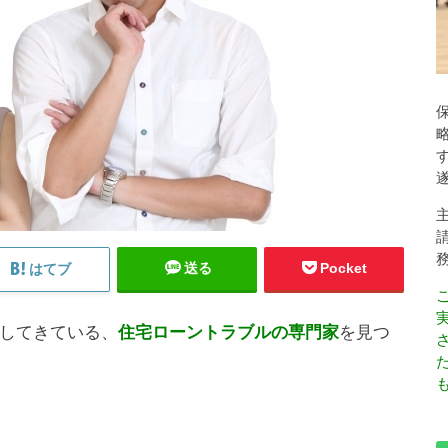
送る
Pocket
はてブ
してきている、
住宅ローントラブルの専門家
を見つ
も