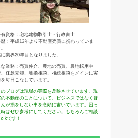
保有資格：宅地建物取引士・行政書士
略歴：平成13年より不動産売買に携わっていま
す。
遂に業界20年目となりました。
主な業務：売買仲介、農地の売買、農地転用申
請、任意売却、離婚相談、相続相談をメインに実
務を毎日こなしています。
このブログは現場の実際を反映させています。現
実の不動産のことについて、ビジネスではなく皆
さんが損をしない事を念頭に書いています。困っ
た時はぜひ参考にしてください。もちろんご相談
o.kです！