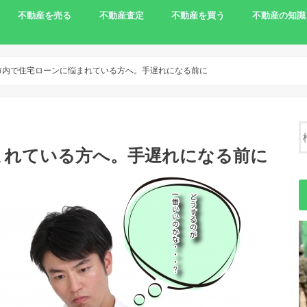
不動産を売る
不動産査定
不動産を買う
不動産の知識
家を売りたい
相続で売る
離婚で家を売る
住宅ローンの支払いで売る
土地を売りたい
農地の売却
負動産
一括査定サイト
農地を買う
不動産売却の
市内で住宅ローンに悩まれている方へ。手遅れになる前に
まれている方へ。手遅れになる前に