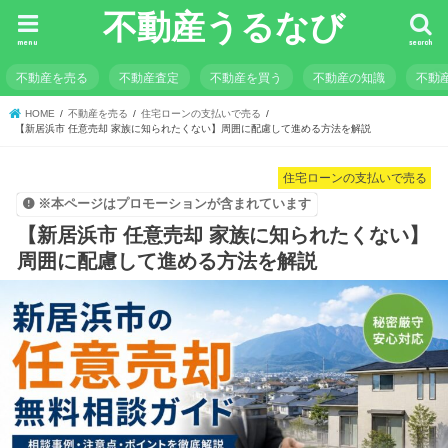
不動産うるなび
menu
search
不動産を売る
不動産査定
不動産を買う
不動産の知識
不動
HOME
不動産を売る
住宅ローンの支払いで売る
【新居浜市 任意売却 家族に知られたくない】周囲に配慮して進める方法を解説
住宅ローンの支払いで売る
※本ページはプロモーションが含まれています
【新居浜市 任意売却 家族に知られたくない】
周囲に配慮して進める方法を解説