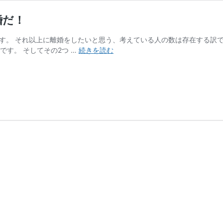
婚だ！
です。 それ以上に離婚をしたいと思う、考えている人の数は存在する訳
離
です。 そしてその2つ …
続きを読む
婚
し
た
い
人
の
準
備
と
お
金
の
事。
さ
あ
離