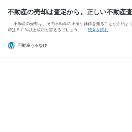
不動産の売却は査定から。正しい不動産
不動産の売却は、その不動産の正確な価値を知ることから始まり
不
却は８０％以上成功と言えるでしょう。 …
続きを読む
動
産
不動産うるなび
の
売
却
は
査
定
か
ら。
正
し
い
不
動
産