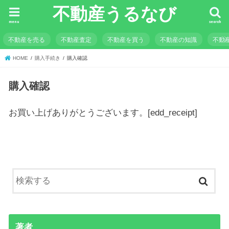
不動産うるなび
menu
search
不動産を売る
不動産査定
不動産を買う
不動産の知識
不動
HOME
購入手続き
購入確認
購入確認
お買い上げありがとうございます。[edd_receipt]
著者