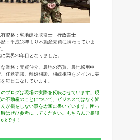
保有資格：宅地建物取引士・行政書士
略歴：平成13年より不動産売買に携わっていま
す。
遂に業界20年目となりました。
主な業務：売買仲介、農地の売買、農地転用申
請、任意売却、離婚相談、相続相談をメインに実
務を毎日こなしています。
このブログは現場の実際を反映させています。現
実の不動産のことについて、ビジネスではなく皆
さんが損をしない事を念頭に書いています。困っ
た時はぜひ参考にしてください。もちろんご相談
o.kです！