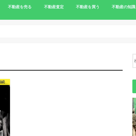
不動産を売る
不動産査定
不動産を買う
不動産の知識
家を売りたい
相続で売る
離婚で家を売る
住宅ローンの支払いで売る
土地を売りたい
農地の売却
負動産
一括査定サイト
農地を買う
不動産売却の
相続