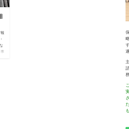
相
官報
・
な
な事
も