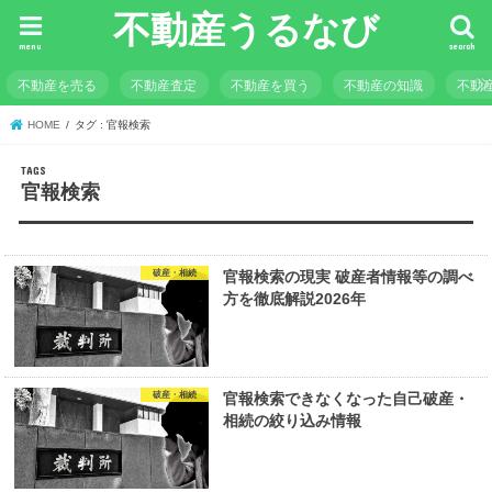
不動産うるなび
menu
search
不動産を売る
不動産査定
不動産を買う
不動産の知識
不動
HOME
タグ : 官報検索
官報検索
破産・相続
官報検索の現実 破産者情報等の調べ
方を徹底解説2026年
破産・相続
官報検索できなくなった自己破産・
相続の絞り込み情報