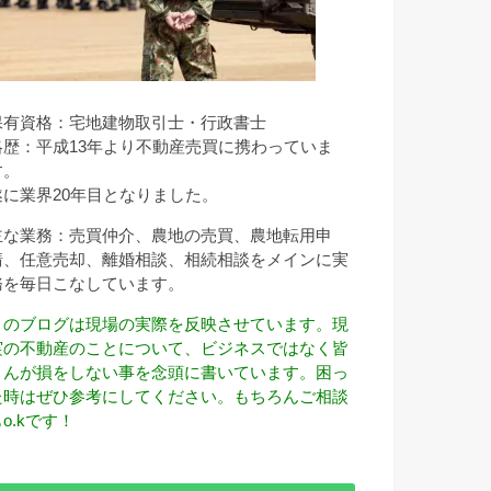
保有資格：宅地建物取引士・行政書士
略歴：平成13年より不動産売買に携わっていま
す。
遂に業界20年目となりました。
主な業務：売買仲介、農地の売買、農地転用申
請、任意売却、離婚相談、相続相談をメインに実
務を毎日こなしています。
このブログは現場の実際を反映させています。現
実の不動産のことについて、ビジネスではなく皆
さんが損をしない事を念頭に書いています。困っ
た時はぜひ参考にしてください。もちろんご相談
o.kです！