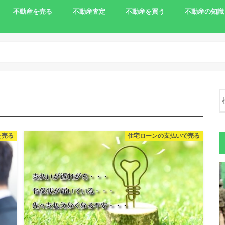
不動産を売る
不動産査定
不動産を買う
不動産の知識
家を売りたい
相続で売る
離婚で家を売る
住宅ローンの支払いで売る
土地を売りたい
農地の売却
負動産
一括査定サイト
農地を買う
不動産売却の
を売る
住宅ローンの支払いで売る