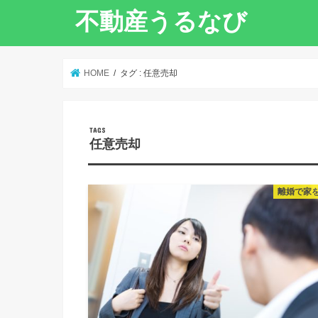
不動産うるなび
HOME
タグ : 任意売却
任意売却
離婚で家