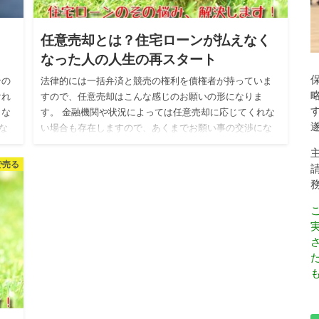
。
任意売却とは？住宅ローンが払えなく
なった人の人生の再スタート
ンの
法律的には一括弁済と競売の権利を債権者が持っていま
けれ
すので、任意売却はこんな感じのお願いの形になりま
くな
す。 金融機関や状況によっては任意売却に応じてくれな
な
い場合も存在しますので、あくまでお願い事の交渉にな
ります。 任意売却と…
で売る
も