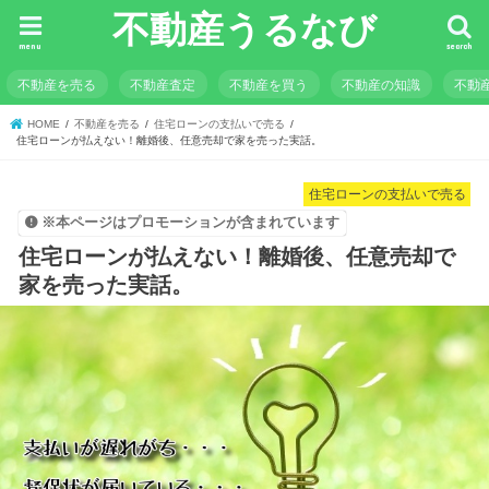
不動産うるなび
menu
search
不動産を売る
不動産査定
不動産を買う
不動産の知識
不動
HOME
不動産を売る
住宅ローンの支払いで売る
住宅ローンが払えない！離婚後、任意売却で家を売った実話。
住宅ローンの支払いで売る
※本ページはプロモーションが含まれています
住宅ローンが払えない！離婚後、任意売却で
家を売った実話。