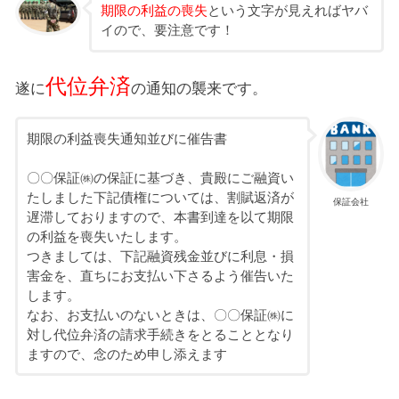
期限の利益の喪失
という文字が見えればヤバ
イので、要注意です！
代位弁済
遂に
の通知の襲来です。
期限の利益喪失通知並びに催告書
〇〇保証㈱の保証に基づき、貴殿にご融資い
たしました下記債権については、割賦返済が
保証会社
遅滞しておりますので、本書到達を以て期限
の利益を喪失いたします。
つきましては、下記融資残金並びに利息・損
害金を、直ちにお支払い下さるよう催告いた
します。
なお、お支払いのないときは、〇〇保証㈱に
対し代位弁済の請求手続きをとることとなり
ますので、念のため申し添えます