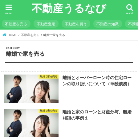
不動産うるなび
menu
search
不動産を売る
不動産査定
不動産を買う
不動産の知識
不動
HOME
不動産を売る
離婚で家を売る
離婚で家を売る
離婚で家を売る
離婚とオーバーローン時の住宅ロー
ンの取り扱いについて（単独債務）
離婚で家を売る
離婚と家のローンと財産分与。離婚
相談の事例１