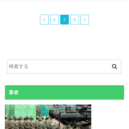
<
1
2
3
>
著者