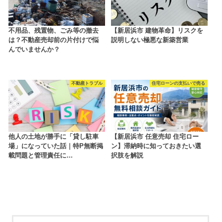
不用品、残置物、ごみ等の撤去
【新居浜市 建物革命】リスクを
は？不動産売却前の片付けで悩
説明しない極悪な新築営業
んでいませんか？
不動産トラブル
住宅ローンの支払いで売る
他人の土地が勝手に「貸し駐車
【新居浜市 任意売却 住宅ロー
場」になっていた話｜特P無断掲
ン】滞納時に知っておきたい選
載問題と管理責任に…
択肢を解説