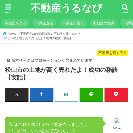
不動産うるなび
menu
search
不動産を売る
不動産査定
不動産を買う
不動産の知識
不動
HOME
不動産売却の基礎知識
不動産を高く売る
松山市の土地が高く売れたよ！成功の秘訣【実話】
不動産を高く売る
※本ページはプロモーションが含まれています
松山市の土地が高く売れたよ！成功の秘訣
【実話】
私はこれで松山市の土地を売りました。
Aさん
思いの外、いい値段で売れたよ？