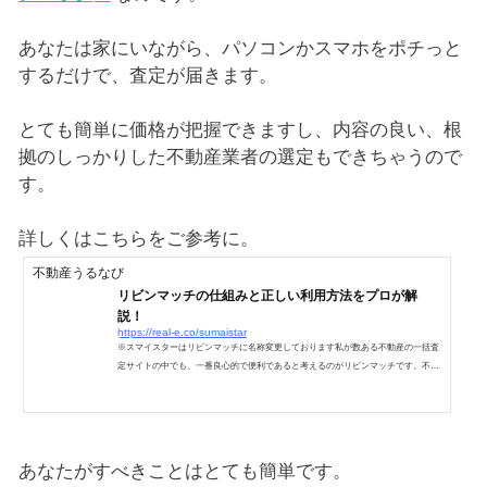
あなたは家にいながら、パソコンかスマホをポチっと
するだけで、査定が届きます。
とても簡単に価格が把握できますし、内容の良い、根
拠のしっかりした不動産業者の選定もできちゃうので
す。
詳しくはこちらをご参考に。
不動産うるなび
リビンマッチの仕組みと正しい利用方法をプロが解
説！
https://real-e.co/sumaistar
※スマイスターはリビンマッチに名称変更しております私が数ある不動産の一括査
定サイトの中でも、一番良心的で便利であると考えるのがリビンマッチです。不動
産の売却の始まりはこの土地はいくらくらいで売れるんだろう？という疑問から始
まります。この疑問に答えてくれるのが不動産会社なのですが、コンビニの数より
多いといわれる不動産会社の数が存在し、海千山千の不動産業者がうごめいていま
す。あなたがもし知り合いに不動産屋さんがいるのであれば、そこへ依頼するのが
安心でしょう。しかし一番大切な”価格”について、正確で且...
あなたがすべきことはとても簡単です。