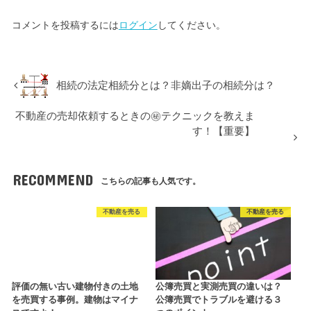
コメントを投稿するには
ログイン
してください。
相続の法定相続分とは？非嫡出子の相続分は？
不動産の売却依頼するときの㊙テクニックを教えま
す！【重要】
RECOMMEND
こちらの記事も人気です。
不動産を売る
不動産を売る
評価の無い古い建物付きの土地
公簿売買と実測売買の違いは？
を売買する事例。建物はマイナ
公簿売買でトラブルを避ける３