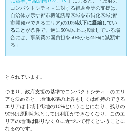
に基準(日経新聞1/22）
」によると、「政府の
コンパクトシティ－に対する補助金等の支援は、
自治体が示す都市機能誘導区域を市街化区域(都
市開発ができるエリア)の
10%以下に凝縮してい
ること
が条件で、逆に50%以上に拡散している場
合には、事業費の国負担を50%から45%に減額す
る」
とされています。
つまり、政府支援の基準でコンパクトシティ－のエリ
アを決めると、地価水準の上昇もしくは維持のできる
エリアは市域市街地の10%ということになり、残りの
90%は原則宅地としては利用ができなくなり、このエ
リアの地価は限りなく０に近づいて行くということに
なるのです。