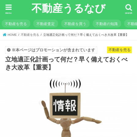
不動産うるなび
menu
search
不動産を売る
不動産査定
不動産を買う
不動産の知識
不動
HOME
不動産を売る
立地適正化計画って何だ？早く備えておくべき大改革【重要】
不動産を売る
※本ページはプロモーションが含まれています
立地適正化計画って何だ？早く備えておくべ
き大改革【重要】