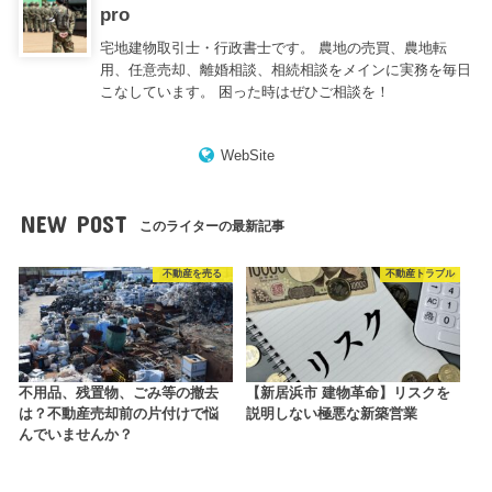
pro
宅地建物取引士・行政書士です。 農地の売買、農地転
用、任意売却、離婚相談、相続相談をメインに実務を毎日
こなしています。 困った時はぜひご相談を！
WebSite
NEW POST
このライターの最新記事
不動産を売る
不動産トラブル
不用品、残置物、ごみ等の撤去
【新居浜市 建物革命】リスクを
は？不動産売却前の片付けで悩
説明しない極悪な新築営業
んでいませんか？