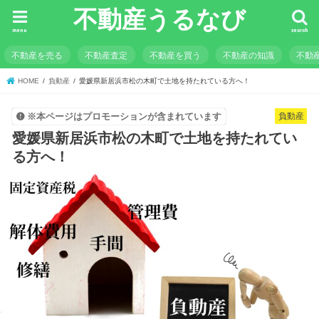
不動産うるなび
menu
search
不動産を売る
不動産査定
不動産を買う
不動産の知識
不動
HOME
負動産
愛媛県新居浜市松の木町で土地を持たれている方へ！
負動産
※本ページはプロモーションが含まれています
愛媛県新居浜市松の木町で土地を持たれてい
る方へ！