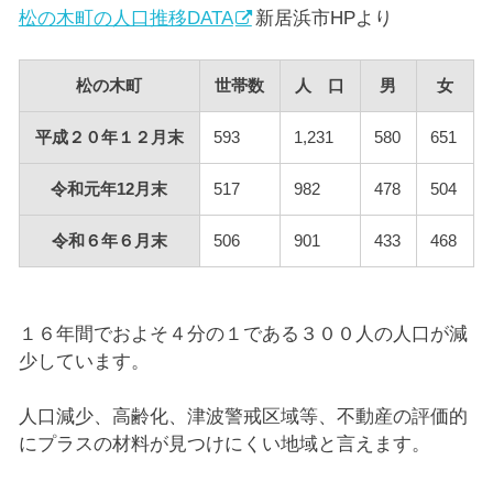
松の木町の人口推移DATA
新居浜市HPより
松の木町
世帯数
人 口
男
女
平成２０年１２月末
593
1,231
580
651
令和元年12月末
517
982
478
504
令和６年６月末
506
901
433
468
１６年間でおよそ４分の１である３００人の人口が減
少しています。
人口減少、高齢化、津波警戒区域等、不動産の評価的
にプラスの材料が見つけにくい地域と言えます。