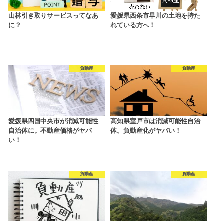
山林引き取りサービスってなあ
愛媛県西条市早川の土地を持た
に？
れている方へ！
負動産
負動産
愛媛県四国中央市が消滅可能性
高知県室戸市は消滅可能性自治
自治体に。不動産価格がヤバ
体。負動産化がヤバい！
い！
負動産
負動産