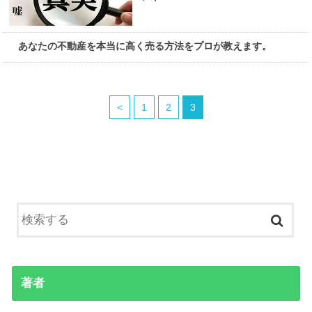
不動産を売る
あなたの不動産を本当に高く売る方法をプロが教えます。
<
1
2
3
著者