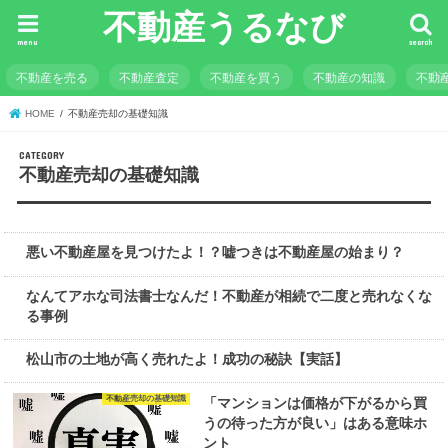
不動産うるなび
menu
search
不動産を売る
不動産査定
不動産を買う
不動産の知識
不動
HOME
不動産売却の基礎知識
不動産売却の基礎知識
不動産売却の基礎知識
悪い不動産屋を見つけたよ！？嘘つきは不動産屋の始まり？
不動産売却の基礎知識
なんてアホな司法書士なんだ！不動産が相続で二度と売れなくな
る事例
不動産を高く売る
松山市の土地が高く売れたよ！成功の秘訣【実話】
不動産売却の基礎知識
「マンションは価格が下がるから買
うの待った方が良い」はある意味ホ
ント