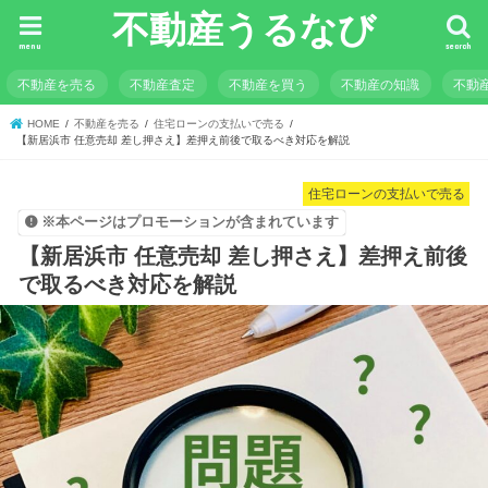
不動産うるなび
menu
search
不動産を売る
不動産査定
不動産を買う
不動産の知識
不動
HOME
不動産を売る
住宅ローンの支払いで売る
【新居浜市 任意売却 差し押さえ】差押え前後で取るべき対応を解説
住宅ローンの支払いで売る
※本ページはプロモーションが含まれています
【新居浜市 任意売却 差し押さえ】差押え前後
で取るべき対応を解説