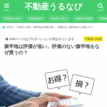
不動産うるなび
menu
search
不動産を売る
不動産査定
不動産を買う
不動産の知識
不動
HOME
不動産の知識
旗竿地は評価が低い。評価のない旗竿地をなぜ買うの？
不動産の知識
※本ページはプロモーションが含まれています
旗竿地は評価が低い。評価のない旗竿地をな
ぜ買うの？