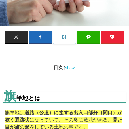
目次
[
show
]
旗
竿地とは
旗竿地は
道路（公道）に接する出入口部分（間口）が
狭く通路状
になっていて、その奥に敷地がある、
見た
目が旗の形をしている土地
の事です。