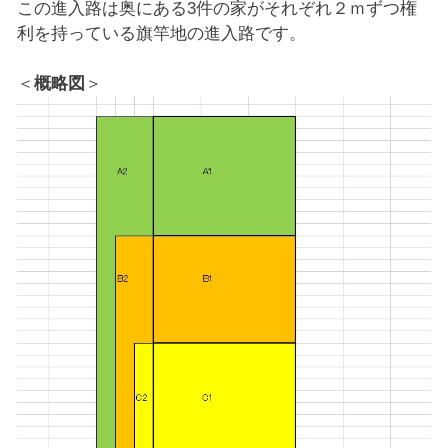
この進入路は奥にある3件の家がそれぞれ２ｍずつ権
利を持っている旗竿地の進入路です。
＜
概略図
＞