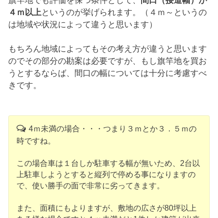
旗竿地でも評価を保つ条件として、
間口（接道幅）が
４ｍ以上
というのが挙げられます。（４ｍ～というの
は地域や状況によって違うと思います）
もちろん地域によってもその考え方が違うと思います
のでその部分の勘案は必要ですが、もし旗竿地を買お
うとするならば、間口の幅については十分に考慮すべ
きです。
4ｍ未満の場合・・・つまり３ｍとか３．５ｍの
時ですね。
この場合車は１台しか駐車する幅が無いため、2台以
上駐車しようとすると縦列で停める事になりますの
で、使い勝手の面で非常に劣ってきます。
また、面積にもよりますが、敷地の広さが80坪以上