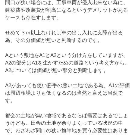
間口が狭い場合には、工事車両が侵入出来ない為に、
建築費や改装費が割高になるというデメリットがある
ケースも存在すします。
せめて３ｍ以上なければ車の出し入れに支障が出る
為、その分価値が無いと判断するのです。
Aという敷地をA1とA2という分け方をしていますが、
A2の部分はA1を生かすための道路という考え方から、
A2については価値が無い部分と判断します。
A2があっても使い勝手の悪い土地である為、A1の評価
は周辺相場よりも低くなるのは当然と言えば当然で
す。
都会の土地が無い地域であるならば需要はあるでしょ
うけども、田舎の土地が余りまくっている状況の中
で、わざわざ間口の狭い旗竿地を買う必要性はありま