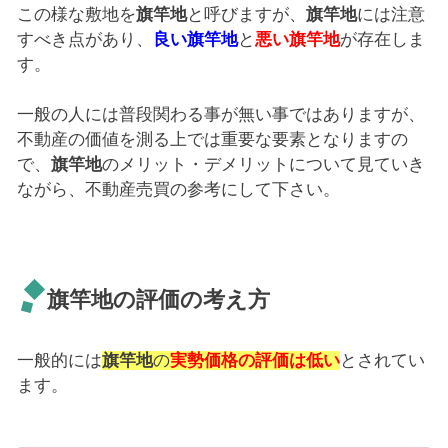
この様な敷地を
旗竿地
と呼びますが、
旗竿地
には注意
すべき点があり、
良い旗竿地
と
悪い旗竿地
が存在しま
す。
一般の人には普段関わる事が無い事ではありますが、
不動産の価値を測る上では重要な要素となりますの
で、
旗竿地
のメリット・デメリットについて見ていき
ながら、不動産売買の参考にして下さい。
旗竿地の評価の考え方
一般的には
旗竿地
の
実勢価格の評価は低い
とされてい
ます。