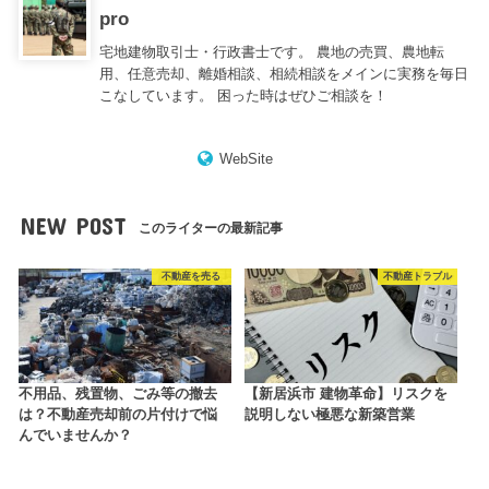
pro
宅地建物取引士・行政書士です。 農地の売買、農地転
用、任意売却、離婚相談、相続相談をメインに実務を毎日
こなしています。 困った時はぜひご相談を！
WebSite
NEW POST
このライターの最新記事
不動産を売る
不動産トラブル
不用品、残置物、ごみ等の撤去
【新居浜市 建物革命】リスクを
は？不動産売却前の片付けで悩
説明しない極悪な新築営業
んでいませんか？