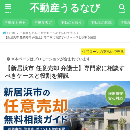
不動産うるなび
menu
search
不動産を売る
不動産査定
不動産を買う
不動産の知識
不動
HOME
不動産を売る
住宅ローンの支払いで売る
【新居浜市 任意売却 弁護士】専門家に相談すべきケースと役割を解説
住宅ローンの支払いで売る
※本ページはプロモーションが含まれています
【新居浜市 任意売却 弁護士】専門家に相談す
べきケースと役割を解説