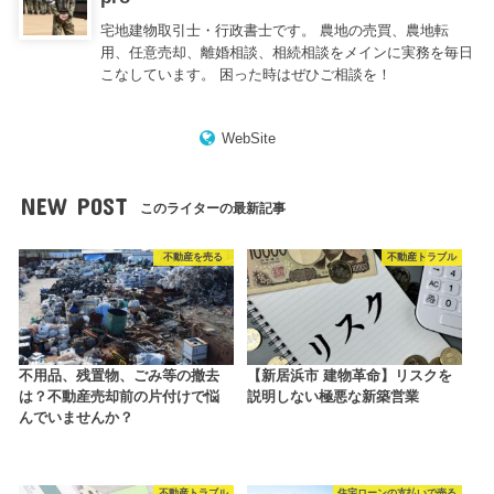
宅地建物取引士・行政書士です。 農地の売買、農地転
用、任意売却、離婚相談、相続相談をメインに実務を毎日
こなしています。 困った時はぜひご相談を！
WebSite
NEW POST
このライターの最新記事
不動産を売る
不動産トラブル
不用品、残置物、ごみ等の撤去
【新居浜市 建物革命】リスクを
は？不動産売却前の片付けで悩
説明しない極悪な新築営業
んでいませんか？
不動産トラブル
住宅ローンの支払いで売る