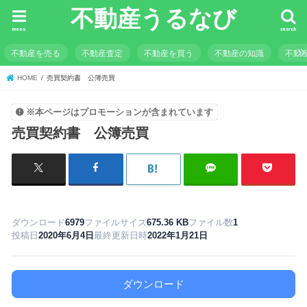
不動産うるなび
menu
search
不動産を売る
不動産査定
不動産を買う
不動産の知識
不動
HOME
売買契約書 公簿売買
※本ページはプロモーションが含まれています
売買契約書 公簿売買
ダウンロード
6979
ファイルサイズ
675.36 KB
ファイル数
1
投稿日
2020年6月4日
最終更新日時
2022年1月21日
ダウンロード