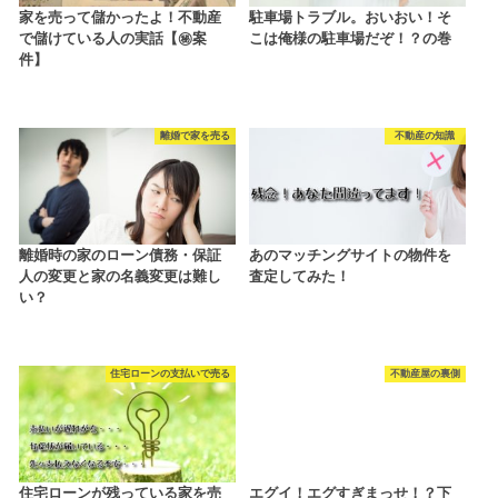
家を売って儲かったよ！不動産
駐車場トラブル。おいおい！そ
で儲けている人の実話【㊙案
こは俺様の駐車場だぞ！？の巻
件】
離婚で家を売る
不動産の知識
離婚時の家のローン債務・保証
あのマッチングサイトの物件を
人の変更と家の名義変更は難し
査定してみた！
い？
住宅ローンの支払いで売る
不動産屋の裏側
住宅ローンが残っている家を売
エグイ！エグすぎまっせ！？下