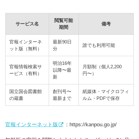
閲覧可能
サービス名
備考
期間
官報インターネ
最新90日
誰でも利用可能
ット版（無料）
分
明治16年
官報情報検索サ
月額制（個人2,200
以降〜最
ービス（有料）
円〜）
新
国立国会図書館
創刊号〜
紙媒体・マイクロフィ
の蔵書
最新まで
ルム・PDFで保存
官報インターネット版
：https://kanpou.go.jp/