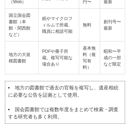
（Web）
円〜
最新
国立国会図
紙やマイクロフ
書館（本
創刊号〜
ィルムで所蔵、
無料
館・関西館
最新
職員に相談可能
など）
基本無
PDFや冊子所
昭和〜平
地方の大規
料（複
蔵。複写可能な
成の一部
模図書館
写有
場合あり
など限定
料）
地方の図書館で過去の官報を複写し、遺産相続
に必要な公告を証拠として使用。
国会図書館では複数年度をまとめて検索・調査
する研究者も多く利用。