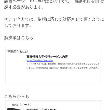
該当ページ 10～80Pほどの中から、当該項目を
目で
探す
必要があります。
そこで当方では、依頼に応じて対応させて頂くように
しております。
解決策はこちら
不動産うるなび
官報情報入手代行サービス内容
https://real-e.co/service
２０２５年４月１には、自己破産・相続などの個人情報が検索できなくなってしま
いました。実務現場の方々はとても不自由な事になっているはずです。あの原本を
全て読み、画像ベースでしか保管できない・・・。後日にも非常に不便が起こりま
すね。あれは何月何日の・・・？PDFで保存しても検索できなければかなり不便で
す。お国も、困った法改正をしてくれたものです。実際に私自身も毎日悪戦苦闘し
てしまいましたが、相当非効率な時間を過ごしてしまっています。業務効率UPを
図りたい、DATAをそれらしく保管したい・・・と言う方々の為...
こちらからも
note（ノート）