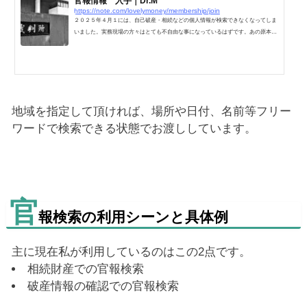
官報情報 入手｜Dr.M
https://note.com/lovelymoney/membership/join
２０２５年４月１には、自己破産・相続などの個人情報が検索できなくなってしま
いました。実務現場の方々はとても不自由な事になっているはずです。あの原本を
全て読み、画像ベースでしか保管できない・・・。後日にも非常に不便が起こりま
すね。あれは何月何日の・・・？PDFで保存しても検索できなければかなり不便で
す。お国も、困った法改正をしてくれたものです。実際に私自身も毎日悪戦苦闘し
てしまいましたが、相当非効率な時間を過ごしてしまっています。業務効率UPを
図りたい、DATAをそれらしく保管したい・・・と言う方々の為...
地域を指定して頂ければ、場所や日付、名前等フリー
ワードで検索できる状態でお渡ししています。
官
報検索の利用シーンと具体例
主に現在私が利用しているのはこの2点です。
相続財産での官報検索
破産情報の確認での官報検索