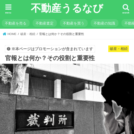
不動産うるなび
menu
search
不動産を売る
不動産査定
不動産を買う
不動産の知識
不動
HOME
破産・相続
官報とは何か？その役割と重要性
破産・相続
※本ページはプロモーションが含まれています
官報とは何か？その役割と重要性