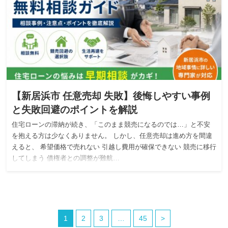
【新居浜市 任意売却 失敗】後悔しやすい事例
と失敗回避のポイントを解説
住宅ローンの滞納が続き、「このまま競売になるのでは…」と不安
を抱える方は少なくありません。 しかし、任意売却は進め方を間違
えると、 希望価格で売れない 引越し費用が確保できない 競売に移行
してしまう 債権者との調整が難航…
1
2
3
…
45
>