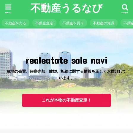
不動産うるなび
menu
search
不動産を売る
不動産査定
不動産を買う
不動産の知識
不動
realeatate sale navi
農地の売買、任意売却、離婚、相続に関する情報を正しくお届けして
います。
これが本物の不動産査定！