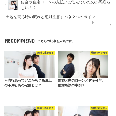
借金や住宅ローンの支払いに悩んでいたのが馬鹿ら
しい！？
土地を売る時の流れと絶対注意すべき２つのポイン
ト
RECOMMEND
こちらの記事も人気です。
離婚で家を売る
離婚で家を売る
不貞行為ってどこから？民法上
離婚と家のローンと財産分与。
の不貞行為の定義とは？
離婚相談の事例１
離婚で家を売る
離婚で家を売る