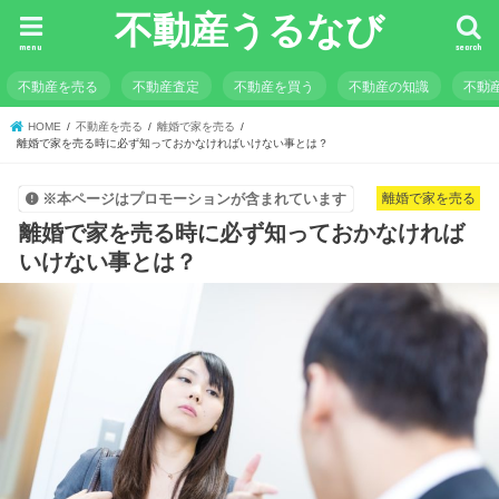
不動産うるなび
menu
search
不動産を売る
不動産査定
不動産を買う
不動産の知識
不動
HOME
不動産を売る
離婚で家を売る
離婚で家を売る時に必ず知っておかなければいけない事とは？
離婚で家を売る
※本ページはプロモーションが含まれています
離婚で家を売る時に必ず知っておかなければ
いけない事とは？