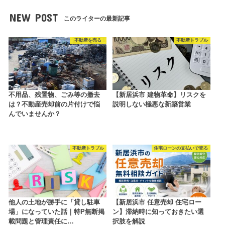
NEW POST
このライターの最新記事
不動産を売る
不動産トラブル
不用品、残置物、ごみ等の撤去
【新居浜市 建物革命】リスクを
は？不動産売却前の片付けで悩
説明しない極悪な新築営業
んでいませんか？
不動産トラブル
住宅ローンの支払いで売る
他人の土地が勝手に「貸し駐車
【新居浜市 任意売却 住宅ロー
場」になっていた話｜特P無断掲
ン】滞納時に知っておきたい選
載問題と管理責任に…
択肢を解説