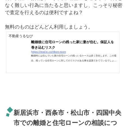
なく難しい行為に当たると思いますし、こっそり秘密
で査定を行えるのは便利ですよね？
無料のものはどんどん利用しましょう。
不動産うるなび
離婚後に住宅ローンの残った家に妻が住む。保証人を
巻き込むリスク
https://real-e.co/rikon-roon
離婚時には住んでいた家の住宅ローンの残っいるケースは多く存在します。この場
合、残っている住宅ローンに対してのリスクがある事を認識できてているでしょう
か？もちろんケースバイケースですが、そのリスクが知らない間に忍び寄り、気づ
きた時には既に手遅れになっている場合も多く存在するので、離婚時に熟慮が必要
なのです。離婚と住宅ローンのリスクとは離婚時の住宅ローンのリスクとは、債務
者（主に元夫）の支払いが滞る事による代位弁済・競売が最大のリスクです。離婚
後にその住宅ローンについて、債務者（元夫に設定します...
新居浜市・西条市・松山市・四国中央
市での離婚と住宅ローンの相談につ