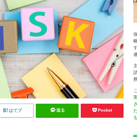
送る
Pocket
はてブ
も