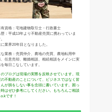
保有資格：宅地建物取引士・行政書士
略歴：平成13年より不動産売買に携わっていま
す。
遂に業界20年目となりました。
主な業務：売買仲介、農地の売買、農地転用申
請、任意売却、離婚相談、相続相談をメインに実
務を毎日こなしています。
このブログは現場の実際を反映させています。現
実の不動産のことについて、ビジネスではなく皆
さんが損をしない事を念頭に書いています。困っ
た時はぜひ参考にしてください。もちろんご相談
o.kです！