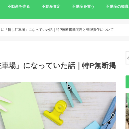
不動産を売る
不動産査定
不動産を買う
不動産の知識
家を売りたい
相続で売る
離婚で家を売る
住宅ローンの支払いで売る
土地を売りたい
農地の売却
負動産
一括査定サイト
農地を買う
不動産売却の
手に「貸し駐車場」になっていた話｜特P無断掲載問題と管理責任について
駐車場」になっていた話｜特P無断掲