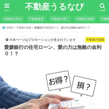
不動産うるなび
menu
search
不動産を売る
不動産査定
不動産を買う
不動産の知識
不動
HOME
不動産の知識
愛媛銀行の住宅ローン、愛の力は無敵の金利０！？
不動産の知識
※本ページはプロモーションが含まれています
愛媛銀行の住宅ローン、愛の力は無敵の金利
０！？