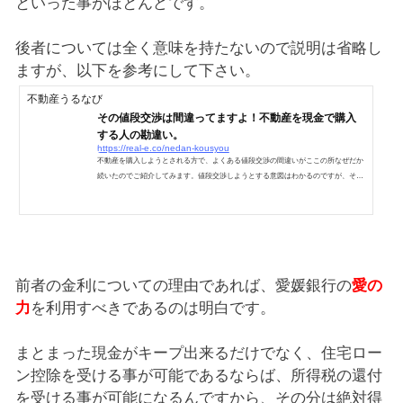
といった事がほとんどです。
後者については全く意味を持たないので説明は省略し
ますが、以下を参考にして下さい。
不動産うるなび
その値段交渉は間違ってますよ！不動産を現金で購入
する人の勘違い。
https://real-e.co/nedan-kousyou
不動産を購入しようとされる方で、よくある値段交渉の間違いがここの所なぜだか
続いたのでご紹介してみます。値段交渉しようとする意図はわかるのですが、それ
を言われてもだから？としかならないのです。こんな言い方をしても、鼻先であし
らわれてしまいますので、不動産を購入されようという方は要チェックです。不動
産購入時の間違った値段交渉とは？現金で購入するからまけてくれ！即金で購入す
るから、めいっぱい金額を引いてくれ。どこまで下げれるの？この「現金で」「即
金で」という言葉を言えば、値段交渉ができると思ってい...
前者の金利についての理由であれば、愛媛銀行の
愛の
力
を利用すべきであるのは明白です。
まとまった現金がキープ出来るだけでなく、住宅ロー
ン控除を受ける事が可能であるならば、所得税の還付
を受ける事が可能になるんですから、その分は絶対得