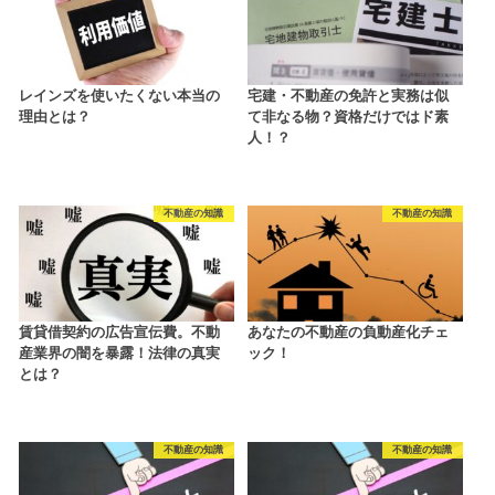
レインズを使いたくない本当の
宅建・不動産の免許と実務は似
理由とは？
て非なる物？資格だけではド素
人！？
不動産の知識
不動産の知識
賃貸借契約の広告宣伝費。不動
あなたの不動産の負動産化チェ
産業界の闇を暴露！法律の真実
ック！
とは？
不動産の知識
不動産の知識