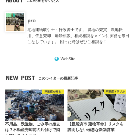
この記事をかいた人
pro
宅地建物取引士・行政書士です。 農地の売買、農地転
用、任意売却、離婚相談、相続相談をメインに実務を毎日
こなしています。 困った時はぜひご相談を！
WebSite
NEW POST
このライターの最新記事
不動産を売る
不動産トラブル
不用品、残置物、ごみ等の撤去
【新居浜市 建物革命】リスクを
は？不動産売却前の片付けで悩
説明しない極悪な新築営業