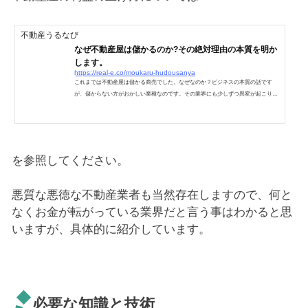
不動産うるなび
なぜ不動産屋は儲かるのか?その絶対理由の本質を明か
します。
https://real-e.co/moukaru-hudousanya
これまでは不動産屋は儲かる商売でした。なぜなのか？ビジネスの本質の話です
が、儲からない方がおかしい業種なのです。その業界にも少しずつ異変が起こりつ
つあります。これは医師会が混合診療を認めなかったり、農協がTPPに断固反対す
る、その理由と本質は同じです。今回は不動産業界を含めて、ビジネスの形の根幹
が地殻変動を起こしている状況を踏まえて、書きたいと思います。© タイトル：ブ
ラックジャックによろしく 著作者名: 佐藤秀峰 サイト名: 漫画 on web不動産屋は
儲けを確保できる元請け企業である答えを書いてしまいま...
を参照してください。
悪質な悪徳な不動産業者も当然存在しますので、何と
なくお金が転がっている業界だと言う事はわかると思
いますが、具体的に紹介しています。
必要な知識と技術