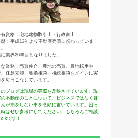
保有資格：宅地建物取引士・行政書士
略歴：平成13年より不動産売買に携わっていま
す。
遂に業界20年目となりました。
主な業務：売買仲介、農地の売買、農地転用申
請、任意売却、離婚相談、相続相談をメインに実
務を毎日こなしています。
このブログは現場の実際を反映させています。現
実の不動産のことについて、ビジネスではなく皆
さんが損をしない事を念頭に書いています。困っ
た時はぜひ参考にしてください。もちろんご相談
o.kです！