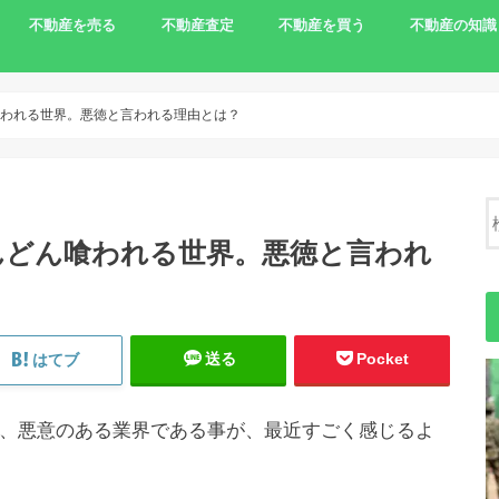
不動産を売る
不動産査定
不動産を買う
不動産の知識
家を売りたい
相続で売る
離婚で家を売る
住宅ローンの支払いで売る
土地を売りたい
農地の売却
負動産
一括査定サイト
農地を買う
不動産売却の
われる世界。悪徳と言われる理由とは？
んどん喰われる世界。悪徳と言われ
送る
Pocket
はてブ
、悪意のある業界である事が、最近すごく感じるよ