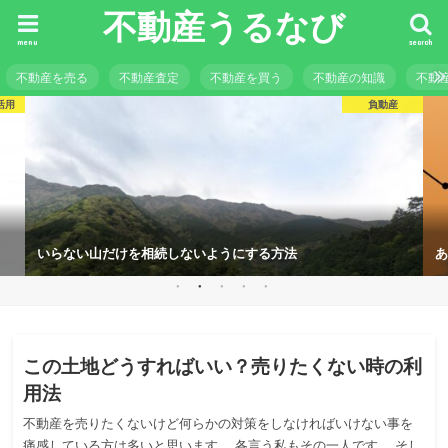
不動産うるなび
menu
search
不動産を売る
不動産査定
不動産を買う
不動産の知識
不動
活用
負動産
いらない山だけを相続しないようにする方法
あ
不動産の活用
この土地どうすればいい？売りたくない時の利
用法
不動産を売りたくないけど何らかの対策をしなければいけない事を
痛感している方は多いと思います。 各言う私もその一人です。 そし