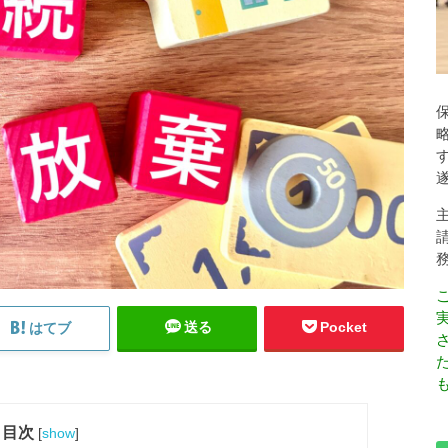
送る
Pocket
はてブ
も
目次
[
show
]