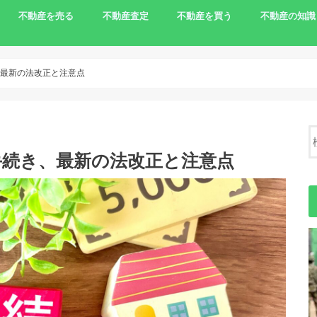
不動産を売る
不動産査定
不動産を買う
不動産の知識
家を売りたい
相続で売る
離婚で家を売る
住宅ローンの支払いで売る
土地を売りたい
農地の売却
負動産
一括査定サイト
農地を買う
不動産売却の
最新の法改正と注意点
手続き、最新の法改正と注意点