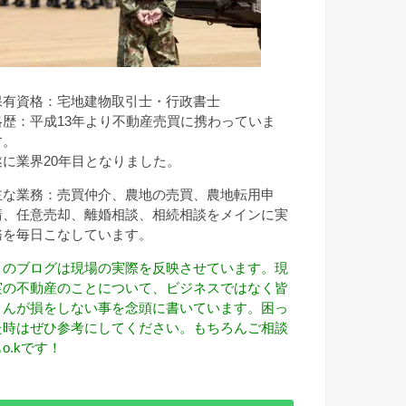
保有資格：宅地建物取引士・行政書士
略歴：平成13年より不動産売買に携わっていま
す。
遂に業界20年目となりました。
主な業務：売買仲介、農地の売買、農地転用申
請、任意売却、離婚相談、相続相談をメインに実
務を毎日こなしています。
このブログは現場の実際を反映させています。現
実の不動産のことについて、ビジネスではなく皆
さんが損をしない事を念頭に書いています。困っ
た時はぜひ参考にしてください。もちろんご相談
o.kです！